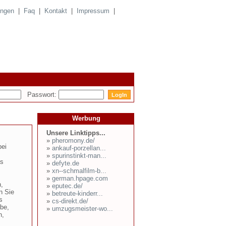
ungen
|
Faq
|
Kontakt
|
Impressum
|
Passwort:
Werbung
Unsere Linktipps...
»
pheromony.de/
bei
»
ankauf-porzellan...
»
spurinstinkt-man...
as
»
defyte.de
»
xn--schmalfilm-b...
»
german.hpage.com
n,
»
eputec.de/
n Sie
»
betreute-kinderr...
s
»
cs-direkt.de/
ebe,
»
umzugsmeister-wo...
h,