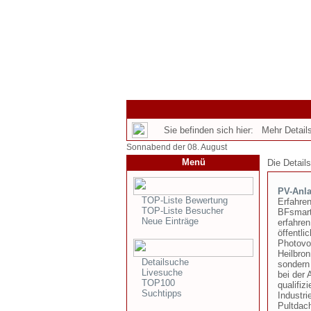
Sie befinden sich hier: Mehr Details
Sonnabend der 08. August
Menü
Die Detail
PV-Anla
TOP-Liste Bewertung
Erfahren
TOP-Liste Besucher
BFsmart
Neue Einträge
erfahre
öffentli
Photovo
Heilbron
Detailsuche
sondern 
Livesuche
bei der
TOP100
qualifiz
Suchtipps
Industri
Pultdach