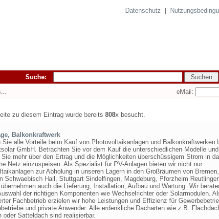
Datenschutz
|
Nutzungsbeding
Suche:
eMail:
...
seite zu diesem Eintrag wurde bereits
808
x besucht.
ge, Balkonkraftwerk
 Sie alle Vorteile beim Kauf von Photovoltaikanlagen und Balkonkraftwerken 
solar GmbH. Betrachten Sie vor dem Kauf die unterschiedlichen Modelle und
n Sie mehr über den Ertrag und die Möglichkeiten überschüssigem Strom in d
che Netz einzuspeisen. Als Spezialist für PV-Anlagen bieten wir nicht nur
ltaikanlagen zur Abholung in unseren Lagern in den Großräumen von Bremen,
n Schwaebisch Hall, Stuttgart Sindelfingen, Magdeburg, Pforzheim Reutlinge
übernehmen auch die Lieferung, Installation, Aufbau und Wartung. Wir berate
 Auswahl der richtigen Komponenten wie Wechselrichter oder Solarmodulen. Al
ierter Fachbetrieb erzielen wir hohe Leistungen und Effizienz für Gewerbebetri
ebetriebe und private Anwender. Alle erdenkliche Dacharten wie z.B. Flachdac
 oder Satteldach sind realisierbar.