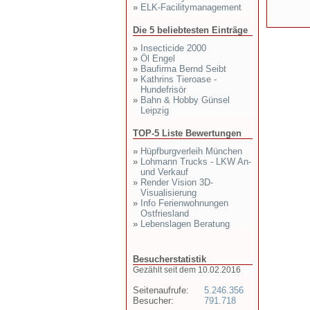
»
ELK-Facilitymanagement
Die 5 beliebtesten Einträge
»
Insecticide 2000
»
Öl Engel
»
Baufirma Bernd Seibt
»
Kathrins Tieroase -
Hundefrisör
»
Bahn & Hobby Günsel
Leipzig
TOP-5 Liste Bewertungen
»
Hüpfburgverleih München
»
Lohmann Trucks - LKW An-
und Verkauf
»
Render Vision 3D-
Visualisierung
»
Info Ferienwohnungen
Ostfriesland
»
Lebenslagen Beratung
Besucherstatistik
Gezählt seit dem 10.02.2016
Seitenaufrufe:
5.246.356
Besucher:
791.718