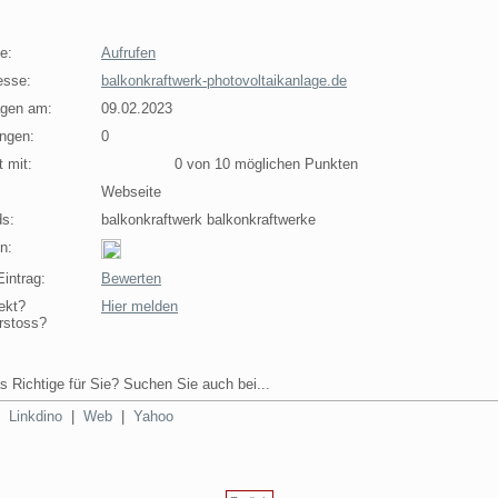
e:
Aufrufen
esse:
balkonkraftwerk-photovoltaikanlage.de
agen am:
09.02.2023
ngen:
0
 mit:
0 von 10 möglichen Punkten
Webseite
s:
balkonkraftwerk balkonkraftwerke
n:
intrag:
Bewerten
ekt?
Hier melden
rstoss?
s Richtige für Sie? Suchen Sie auch bei...
|
Linkdino
|
Web
|
Yahoo