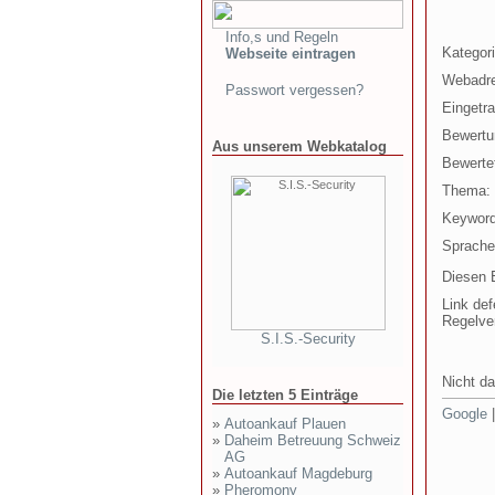
Info,s und Regeln
Kategori
Webseite eintragen
Webadr
Passwort vergessen?
Eingetr
Bewertu
Aus unserem Webkatalog
Bewertet
Thema:
Keyword
Sprache
Diesen E
Link def
Regelve
S.I.S.-Security
Nicht da
Die letzten 5 Einträge
Google
»
Autoankauf Plauen
»
Daheim Betreuung Schweiz
AG
»
Autoankauf Magdeburg
»
Pheromony