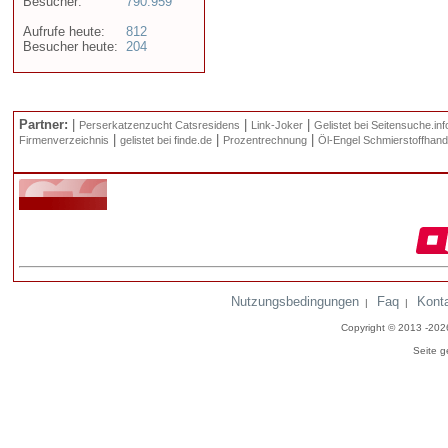
Besucher:
790.959
Aufrufe heute:
812
Besucher heute:
204
Partner:
|
|
|
Perserkatzenzucht Catsresidens
Link-Joker
Gelistet bei Seitensuche.inf
|
|
|
Firmenverzeichnis
gelistet bei finde.de
Prozentrechnung
Öl-Engel Schmierstoffhand
Nutzungsbedingungen
Faq
Kont
|
|
Copyright © 2013 -20
Seite g