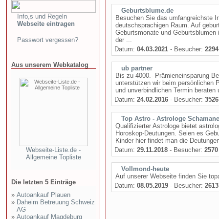
Geburtsblume.de
Info,s und Regeln
Besuchen Sie das umfangreichste I
Webseite eintragen
deutschsprachigen Raum. Auf geburts
Geburtsmonate und Geburtsblumen i
Passwort vergessen?
der ...
Datum:
04.03.2021
- Besucher:
2294
Aus unserem Webkatalog
ub partner
Bis zu 4000.- Prämieneinsparung B
unterstützen wir beim persönlichen 
und unverbindlichen Termin beraten 
Datum:
24.02.2016
- Besucher:
3526
Top Astro - Astrologe Schaman
Qualifizierter Astrologe bietet astro
Horoskop-Deutungen. Seien es Gebu
Kinder hier findet man die Deutungen 
Webseite-Liste.de -
Datum:
29.11.2018
- Besucher:
2570
Allgemeine Topliste
Vollmond-heute
Auf unserer Webseite finden Sie to
Die letzten 5 Einträge
Datum:
08.05.2019
- Besucher:
2613
»
Autoankauf Plauen
»
Daheim Betreuung Schweiz
AG
»
Autoankauf Magdeburg