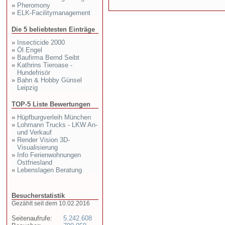
»
Pheromony
»
ELK-Facilitymanagement
Die 5 beliebtesten Einträge
»
Insecticide 2000
»
Öl Engel
»
Baufirma Bernd Seibt
»
Kathrins Tieroase -
Hundefrisör
»
Bahn & Hobby Günsel
Leipzig
TOP-5 Liste Bewertungen
»
Hüpfburgverleih München
»
Lohmann Trucks - LKW An-
und Verkauf
»
Render Vision 3D-
Visualisierung
»
Info Ferienwohnungen
Ostfriesland
»
Lebenslagen Beratung
Besucherstatistik
Gezählt seit dem 10.02.2016
Seitenaufrufe:
5.242.608