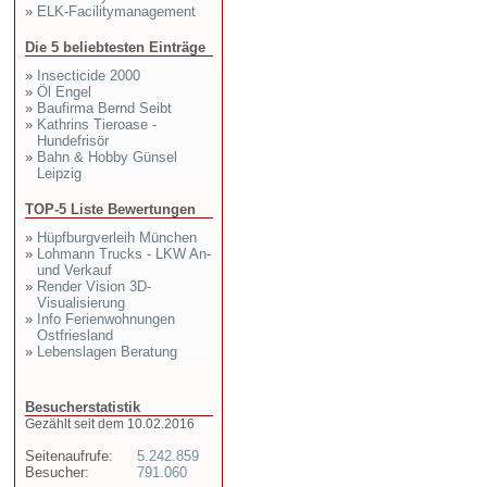
»
ELK-Facilitymanagement
Die 5 beliebtesten Einträge
»
Insecticide 2000
»
Öl Engel
»
Baufirma Bernd Seibt
»
Kathrins Tieroase -
Hundefrisör
»
Bahn & Hobby Günsel
Leipzig
TOP-5 Liste Bewertungen
»
Hüpfburgverleih München
»
Lohmann Trucks - LKW An-
und Verkauf
»
Render Vision 3D-
Visualisierung
»
Info Ferienwohnungen
Ostfriesland
»
Lebenslagen Beratung
Besucherstatistik
Gezählt seit dem 10.02.2016
Seitenaufrufe:
5.242.859
Besucher:
791.060