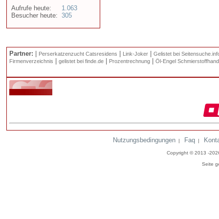
Aufrufe heute:
1.063
Besucher heute:
305
Partner:
|
|
|
Perserkatzenzucht Catsresidens
Link-Joker
Gelistet bei Seitensuche.inf
|
|
|
Firmenverzeichnis
gelistet bei finde.de
Prozentrechnung
Öl-Engel Schmierstoffhand
Nutzungsbedingungen
Faq
Kont
|
|
Copyright © 2013 -20
Seite g