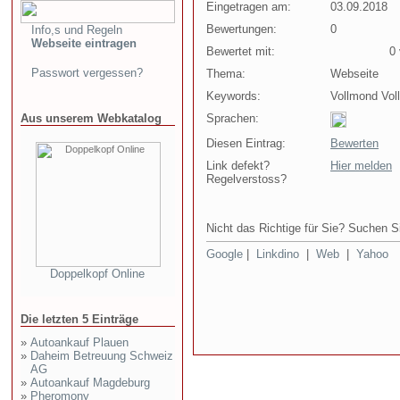
Eingetragen am:
03.09.2018
Bewertungen:
0
Info,s und Regeln
Webseite eintragen
Bewertet mit:
0 v
Passwort vergessen?
Thema:
Webseite
Keywords:
Vollmond Vol
Aus unserem Webkatalog
Sprachen:
Diesen Eintrag:
Bewerten
Link defekt?
Hier melden
Regelverstoss?
Nicht das Richtige für Sie? Suchen Si
Google
|
Linkdino
|
Web
|
Yahoo
Doppelkopf Online
Die letzten 5 Einträge
»
Autoankauf Plauen
»
Daheim Betreuung Schweiz
AG
»
Autoankauf Magdeburg
»
Pheromony