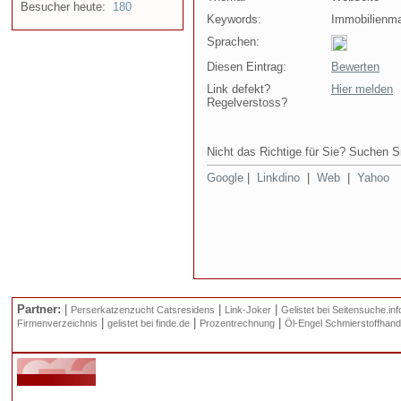
Besucher heute:
180
Keywords:
Immobilienma
Sprachen:
Diesen Eintrag:
Bewerten
Link defekt?
Hier melden
Regelverstoss?
Nicht das Richtige für Sie? Suchen Si
Google
|
Linkdino
|
Web
|
Yahoo
Partner:
|
|
|
Perserkatzenzucht Catsresidens
Link-Joker
Gelistet bei Seitensuche.inf
|
|
|
Firmenverzeichnis
gelistet bei finde.de
Prozentrechnung
Öl-Engel Schmierstoffhand