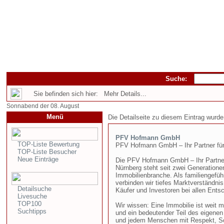
Suche:
Sie befinden sich hier: Mehr Details...
Sonnabend der 08. August
Menü
Die Detailseite zu diesem Eintrag wurde
PFV Hofmann GmbH
TOP-Liste Bewertung
PFV Hofmann GmbH – Ihr Partner für
TOP-Liste Besucher
Neue Einträge
Die PFV Hofmann GmbH – Ihr Partner
Nürnberg steht seit zwei Generatione
Immobilienbranche. Als familiengefüh
verbinden wir tiefes Marktverständni
Detailsuche
Käufer und Investoren bei allen Ent
Livesuche
TOP100
Wir wissen: Eine Immobilie ist weit m
Suchtipps
und ein bedeutender Teil des eigene
und jedem Menschen mit Respekt, So