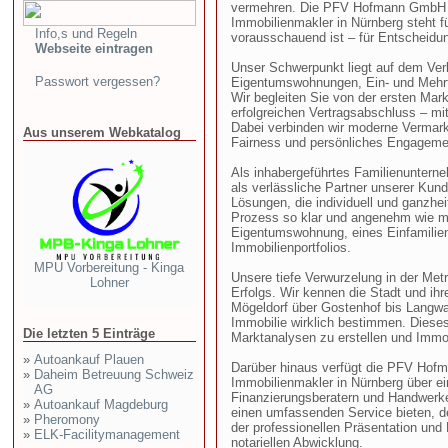
vermehren. Die PFV Hofmann GmbH – 
Immobilienmakler in Nürnberg steht fü
Info,s und Regeln
vorausschauend ist – für Entscheidun
Webseite eintragen
Unser Schwerpunkt liegt auf dem Ver
Passwort vergessen?
Eigentumswohnungen, Ein- und Mehrf
Wir begleiten Sie von der ersten Mar
erfolgreichen Vertragsabschluss – mit
Dabei verbinden wir moderne Vermarkt
Aus unserem Webkatalog
Fairness und persönliches Engageme
Als inhabergeführtes Familienunterne
als verlässliche Partner unserer Kun
Lösungen, die individuell und ganzhe
Prozess so klar und angenehm wie mö
Eigentumswohnung, eines Einfamilien
Immobilienportfolios.
MPU Vorbereitung - Kinga
Unsere tiefe Verwurzelung in der Metr
Lohner
Erfolgs. Wir kennen die Stadt und ih
Mögeldorf über Gostenhof bis Langwa
Immobilie wirklich bestimmen. Dieses
Die letzten 5 Einträge
Marktanalysen zu erstellen und Immob
»
Autoankauf Plauen
Darüber hinaus verfügt die PFV Hof
»
Daheim Betreuung Schweiz
Immobilienmakler in Nürnberg über ei
AG
Finanzierungsberatern und Handwerk
»
Autoankauf Magdeburg
einen umfassenden Service bieten, de
»
Pheromony
der professionellen Präsentation und
»
ELK-Facilitymanagement
notariellen Abwicklung.