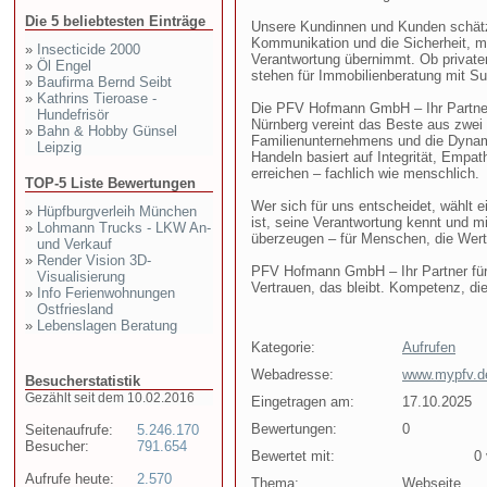
Die 5 beliebtesten Einträge
Unsere Kundinnen und Kunden schätzen
Kommunikation und die Sicherheit, m
»
Insecticide 2000
Verantwortung übernimmt. Ob privater 
»
Öl Engel
stehen für Immobilienberatung mit Su
»
Baufirma Bernd Seibt
»
Kathrins Tieroase -
Die PFV Hofmann GmbH – Ihr Partner
Hundefrisör
Nürnberg vereint das Beste aus zwei 
»
Bahn & Hobby Günsel
Familienunternehmens und die Dynami
Leipzig
Handeln basiert auf Integrität, Emp
erreichen – fachlich wie menschlich.
TOP-5 Liste Bewertungen
Wer sich für uns entscheidet, wählt 
»
Hüpfburgverleih München
ist, seine Verantwortung kennt und m
»
Lohmann Trucks - LKW An-
überzeugen – für Menschen, die Wert
und Verkauf
»
Render Vision 3D-
PFV Hofmann GmbH – Ihr Partner für
Visualisierung
Vertrauen, das bleibt. Kompetenz, die
»
Info Ferienwohnungen
Ostfriesland
»
Lebenslagen Beratung
Kategorie:
Aufrufen
Webadresse:
www.mypfv.d
Besucherstatistik
Gezählt seit dem 10.02.2016
Eingetragen am:
17.10.2025
Bewertungen:
0
Seitenaufrufe:
5.246.170
Besucher:
791.654
Bewertet mit:
0 v
Aufrufe heute:
2.570
Thema:
Webseite