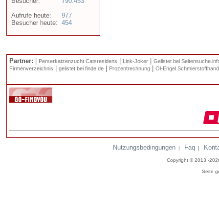
Besucher:
790.453
Aufrufe heute:
977
Besucher heute:
454
Partner:
|
|
|
Perserkatzenzucht Catsresidens
Link-Joker
Gelistet bei Seitensuche.inf
|
|
|
Firmenverzeichnis
gelistet bei finde.de
Prozentrechnung
Öl-Engel Schmierstoffhand
Nutzungsbedingungen
Faq
Kont
|
|
Copyright © 2013 -20
Seite g