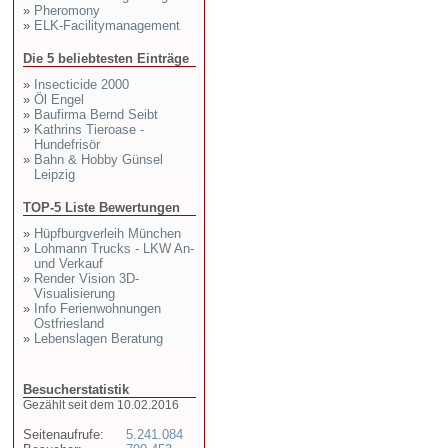
»
Pheromony
»
ELK-Facilitymanagement
Die 5 beliebtesten Einträge
»
Insecticide 2000
»
Öl Engel
»
Baufirma Bernd Seibt
»
Kathrins Tieroase -
Hundefrisör
»
Bahn & Hobby Günsel
Leipzig
TOP-5 Liste Bewertungen
»
Hüpfburgverleih München
»
Lohmann Trucks - LKW An-
und Verkauf
»
Render Vision 3D-
Visualisierung
»
Info Ferienwohnungen
Ostfriesland
»
Lebenslagen Beratung
Besucherstatistik
Gezählt seit dem 10.02.2016
Seitenaufrufe:
5.241.084