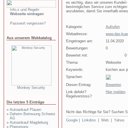
es wichtig, dass wir unseren Kunden
bestmöglichen Service zum richtigen 
Info,s und Regeln
anzubieten, damit Sie innerhalb eine
Webseite eintragen
Passwort vergessen?
Kategorie:
Aufrufen
Webadresse:
www.das-kuec
Aus unserem Webkatalog
Eingetragen am:
11.04.2020
Bewertungen:
0
Bewertet mit:
0 v
Thema:
Webseite
Keywords:
küchen aus p
Sprachen:
Diesen Eintrag:
Bewerten
Monkey Security
Link defekt?
Hier melden
Regelverstoss?
Die letzten 5 Einträge
»
Autoankauf Plauen
Nicht das Richtige für Sie? Suchen Si
»
Daheim Betreuung Schweiz
AG
Google
|
Linkdino
|
Web
|
Yahoo
»
Autoankauf Magdeburg
»
Pheromony