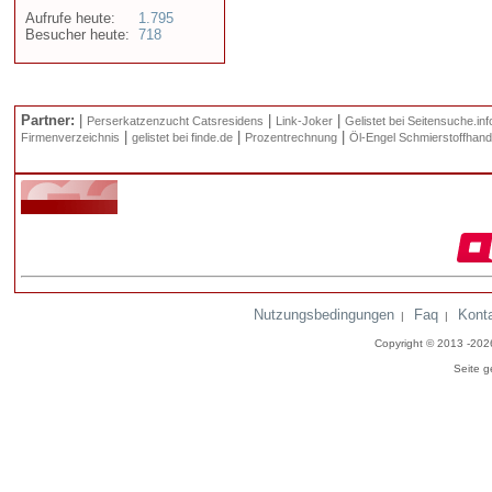
Aufrufe heute:
1.795
Besucher heute:
718
Partner:
|
|
|
Perserkatzenzucht Catsresidens
Link-Joker
Gelistet bei Seitensuche.inf
|
|
|
Firmenverzeichnis
gelistet bei finde.de
Prozentrechnung
Öl-Engel Schmierstoffhand
Nutzungsbedingungen
Faq
Kont
|
|
Copyright © 2013 -20
Seite g