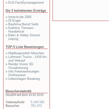
»
ELK-Facilitymanagement
Die 5 beliebtesten Einträge
»
Insecticide 2000
»
Öl Engel
»
Baufirma Bernd Seibt
»
Kathrins Tieroase -
Hundefrisör
»
Bahn & Hobby Günsel
Leipzig
TOP-5 Liste Bewertungen
»
Hüpfburgverleih München
»
Lohmann Trucks - LKW An-
und Verkauf
»
Render Vision 3D-
Visualisierung
»
Info Ferienwohnungen
Ostfriesland
»
Lebenslagen Beratung
Besucherstatistik
Gezählt seit dem 10.02.2016
Seitenaufrufe:
5.243.591
Besucher:
791.473