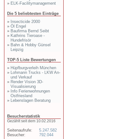
»
ELK-Facilitymanagement
Die 5 beliebtesten Einträge
»
Insecticide 2000
»
Öl Engel
»
Baufirma Bernd Seibt
»
Kathrins Tieroase -
Hundefrisör
»
Bahn & Hobby Günsel
Leipzig
TOP-5 Liste Bewertungen
»
Hüpfburgverleih München
»
Lohmann Trucks - LKW An-
und Verkauf
»
Render Vision 3D-
Visualisierung
»
Info Ferienwohnungen
Ostfriesland
»
Lebenslagen Beratung
Besucherstatistik
Gezählt seit dem 10.02.2016
Seitenaufrufe:
5.247.582
Besucher:
792.044