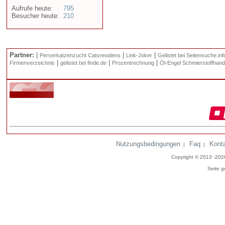
Aufrufe heute:
795
Besucher heute:
210
Partner:
|
|
|
Perserkatzenzucht Catsresidens
Link-Joker
Gelistet bei Seitensuche.inf
|
|
|
Firmenverzeichnis
gelistet bei finde.de
Prozentrechnung
Öl-Engel Schmierstoffhand
Nutzungsbedingungen
Faq
Kont
|
|
Copyright © 2013 -20
Seite g