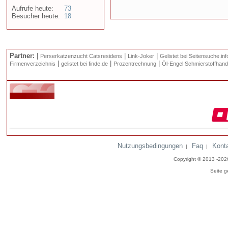
Aufrufe heute:
73
Besucher heute:
18
Partner:
|
|
|
Perserkatzenzucht Catsresidens
Link-Joker
Gelistet bei Seitensuche.inf
|
|
|
Firmenverzeichnis
gelistet bei finde.de
Prozentrechnung
Öl-Engel Schmierstoffhand
Nutzungsbedingungen
Faq
Kont
|
|
Copyright © 2013 -20
Seite g