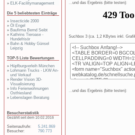
...und das Ergebnis (bitte testen):
»
ELK-Facilitymanagement
Die 5 beliebtesten Einträge
»
Insecticide 2000
»
Öl Engel
»
Baufirma Bernd Seibt
»
Kathrins Tieroase -
Suchbox 3 (ca. 1,2 KBytes inkl. Grafik
Hundefrisör
»
Bahn & Hobby Günsel
Leipzig
TOP-5 Liste Bewertungen
»
Hüpfburgverleih München
»
Lohmann Trucks - LKW An-
und Verkauf
»
Render Vision 3D-
Visualisierung
»
Info Ferienwohnungen
...und das Ergebnis (bitte testen):
Ostfriesland
»
Lebenslagen Beratung
Besucherstatistik
Gezählt seit dem 10.02.2016
Seitenaufrufe:
5.241.869
Besucher:
790.773