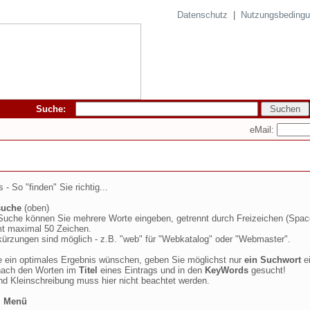
Datenschutz
|
Nutzungsbeding
Suche:
eMail:
 - So "finden" Sie richtig...
suche
(oben)
 Suche können Sie mehrere Worte eingeben, getrennt durch Freizeichen (Spac
t maximal 50 Zeichen.
ürzungen sind möglich - z.B. "web" für "Webkatalog" oder "Webmaster".
 ein optimales Ergebnis wünschen, geben Sie möglichst nur
ein Suchwort
ei
nach den Worten im
Titel
eines Eintrags und in den
KeyWords
gesucht!
nd Kleinschreibung muss hier nicht beachtet werden.
m Menü