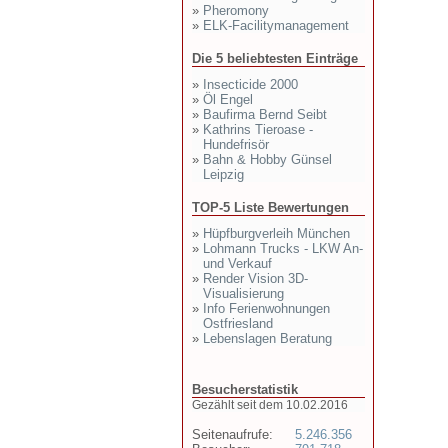
»
Pheromony
»
ELK-Facilitymanagement
Die 5 beliebtesten Einträge
»
Insecticide 2000
»
Öl Engel
»
Baufirma Bernd Seibt
»
Kathrins Tieroase -
Hundefrisör
»
Bahn & Hobby Günsel
Leipzig
TOP-5 Liste Bewertungen
»
Hüpfburgverleih München
»
Lohmann Trucks - LKW An-
und Verkauf
»
Render Vision 3D-
Visualisierung
»
Info Ferienwohnungen
Ostfriesland
»
Lebenslagen Beratung
Besucherstatistik
Gezählt seit dem 10.02.2016
Seitenaufrufe:
5.246.356