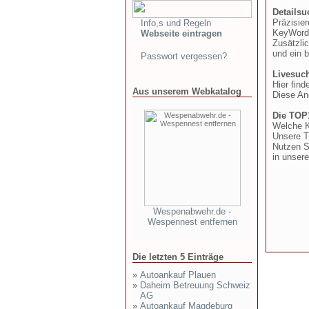
Detailsu
Präzisie
Info,s und Regeln
KeyWords
Webseite eintragen
Zusätzli
und ein b
Passwort vergessen?
Livesuch
Hier fin
Aus unserem Webkatalog
Diese An
Die TOP
Welche K
Unsere T
Nutzen Si
in unser
Wespenabwehr.de -
Wespennest entfernen
Die letzten 5 Einträge
»
Autoankauf Plauen
»
Daheim Betreuung Schweiz
AG
»
Autoankauf Magdeburg