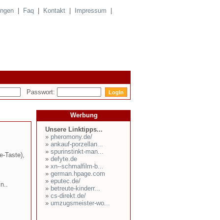
ungen
|
Faq
|
Kontakt
|
Impressum
|
Passwort:
Werbung
Unsere Linktipps...
»
pheromony.de/
»
ankauf-porzellan...
»
spurinstinkt-man...
e-Taste),
»
defyte.de
»
xn--schmalfilm-b...
»
german.hpage.com
»
eputec.de/
n..
»
betreute-kinderr...
»
cs-direkt.de/
»
umzugsmeister-wo...