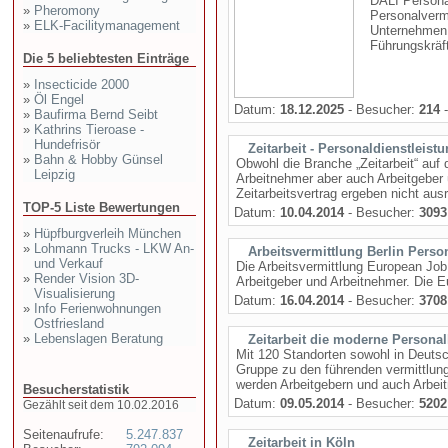
DALI Personal
»
Pheromony
Personalverm
»
ELK-Facilitymanagement
Unternehmen u
Führungskräft
Die 5 beliebtesten Einträge
»
Insecticide 2000
»
Öl Engel
Datum:
18.12.2025
- Besucher:
214
-
»
Baufirma Bernd Seibt
»
Kathrins Tieroase -
Hundefrisör
Zeitarbeit - Personaldienstleistu
»
Bahn & Hobby Günsel
Obwohl die Branche „Zeitarbeit“ auf d
Leipzig
Arbeitnehmer aber auch Arbeitgeber
Zeitarbeitsvertrag ergeben nicht aus
TOP-5 Liste Bewertungen
Datum:
10.04.2014
- Besucher:
3093
»
Hüpfburgverleih München
»
Lohmann Trucks - LKW An-
Arbeitsvermittlung Berlin Perso
und Verkauf
Die Arbeitsvermittlung European Job 
»
Render Vision 3D-
Arbeitgeber und Arbeitnehmer. Die Eu
Visualisierung
Datum:
16.04.2014
- Besucher:
3708
»
Info Ferienwohnungen
Ostfriesland
»
Lebenslagen Beratung
Zeitarbeit die moderne Persona
Mit 120 Standorten sowohl in Deutsc
Gruppe zu den führenden vermittlungs
werden Arbeitgebern und auch Arbei
Besucherstatistik
Datum:
09.05.2014
- Besucher:
5202
Gezählt seit dem 10.02.2016
Seitenaufrufe:
5.247.837
Zeitarbeit in Köln