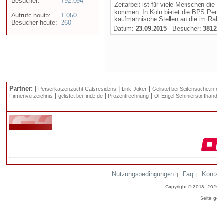
Besucher:
792.094
Zeitarbeit ist für viele Menschen die
kommen. In Köln bietet die BPS Pe
Aufrufe heute:
1.050
kaufmännische Stellen an die im Rah
Besucher heute:
260
Datum:
23.09.2015
- Besucher:
3812
Partner:
|
|
|
Perserkatzenzucht Catsresidens
Link-Joker
Gelistet bei Seitensuche.inf
|
|
|
Firmenverzeichnis
gelistet bei finde.de
Prozentrechnung
Öl-Engel Schmierstoffhand
Nutzungsbedingungen
Faq
Kont
|
|
Copyright © 2013 -20
Seite g