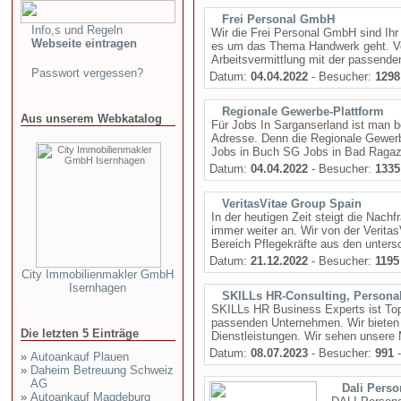
Frei Personal GmbH
Info,s und Regeln
Wir die Frei Personal GmbH sind Ihr 
Webseite eintragen
es um das Thema Handwerk geht. Von
Arbeitsvermittlung mit der passenden 
Passwort vergessen?
Datum:
04.04.2022
- Besucher:
1298
Regionale Gewerbe-Plattform
Aus unserem Webkatalog
Für Jobs In Sarganserland ist man b
Adresse. Denn die Regionale Gewerb
Jobs in Buch SG Jobs in Bad Ragaz 
Datum:
04.04.2022
- Besucher:
1335
VeritasVitae Group Spain
In der heutigen Zeit steigt die Nac
immer weiter an. Wir von der Verita
Bereich Pflegekräfte aus den unters
Datum:
21.12.2022
- Besucher:
1195
City Immobilienmakler GmbH
Isernhagen
SKILLs HR-Consulting, Persona
SKILLs HR Business Experts ist Top
passenden Unternehmen. Wir bieten 
Die letzten 5 Einträge
Dienstleistungen. Wir sehen unsere 
Datum:
08.07.2023
- Besucher:
991
-
»
Autoankauf Plauen
»
Daheim Betreuung Schweiz
AG
Dali Pers
»
Autoankauf Magdeburg