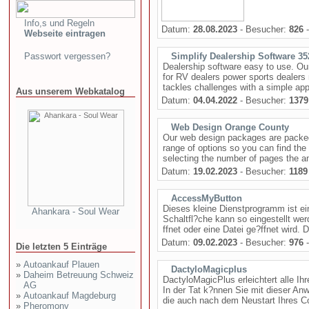
Info,s und Regeln
Datum:
28.08.2023
- Besucher:
826
-
Webseite eintragen
Passwort vergessen?
Simplify Dealership Software 35
Dealership software easy to use. Ou
for RV dealers power sports dealers
tackles challenges with a simple app
Aus unserem Webkatalog
Datum:
04.04.2022
- Besucher:
1379
Web Design Orange County
Our web design packages are packed
range of options so you can find the
selecting the number of pages the a
Datum:
19.02.2023
- Besucher:
1189
AccessMyButton
Dieses kleine Dienstprogramm ist ei
Ahankara - Soul Wear
Schaltfl?che kann so eingestellt we
ffnet oder eine Datei ge?ffnet wird. D
Datum:
09.02.2023
- Besucher:
976
-
Die letzten 5 Einträge
»
Autoankauf Plauen
DactyloMagicplus
»
Daheim Betreuung Schweiz
DactyloMagicPlus erleichtert alle Ih
AG
In der Tat k?nnen Sie mit dieser An
»
Autoankauf Magdeburg
die auch nach dem Neustart Ihres Co
»
Pheromony