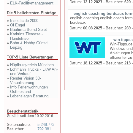
Datum:
12.12.2023
- Besucher:
620
-
»
ELK-Facilitymanagement
Die 5 beliebtesten Einträge
english coaching bordeaux form
english coaching english coach forma
»
Insecticide 2000
bordeaux
»
Öl Engel
Datum:
06.08.2025
- Besucher:
269
-
»
Baufirma Bernd Seibt
»
Kathrins Tieroase -
Hundefrisör
win-tipps.
»
Bahn & Hobby Günsel
Win-Tipps.de 
Leipzig
Windows und C
Anleitungen h
TOP-5 Liste Bewertungen
effizienter z
Datum:
18.12.2025
- Besucher:
213
-
»
Hüpfburgverleih München
»
Lohmann Trucks - LKW An-
und Verkauf
»
Render Vision 3D-
Visualisierung
»
Info Ferienwohnungen
Ostfriesland
»
Lebenslagen Beratung
Besucherstatistik
Gezählt seit dem 10.02.2016
Seitenaufrufe:
5.248.773
Besucher:
792.381