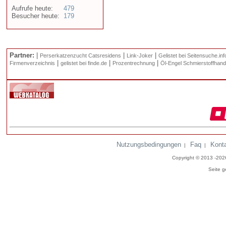
Aufrufe heute:
479
Besucher heute:
179
Partner:
|
|
|
Perserkatzenzucht Catsresidens
Link-Joker
Gelistet bei Seitensuche.inf
|
|
|
Firmenverzeichnis
gelistet bei finde.de
Prozentrechnung
Öl-Engel Schmierstoffhand
Nutzungsbedingungen
Faq
Kont
|
|
Copyright © 2013 -20
Seite g