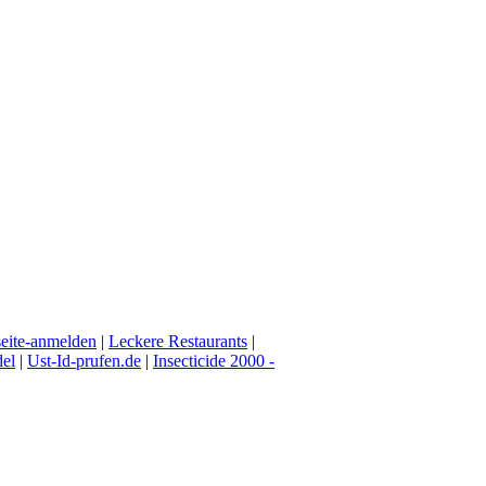
eite-anmelden
|
Leckere Restaurants
|
del
|
Ust-Id-prufen.de
|
Insecticide 2000 -