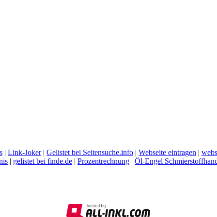
s
|
Link-Joker
|
Gelistet bei Seitensuche.info
|
Webseite eintragen
|
webs
nis
|
gelistet bei finde.de
|
Prozentrechnung
|
Öl-Engel Schmierstoffhan