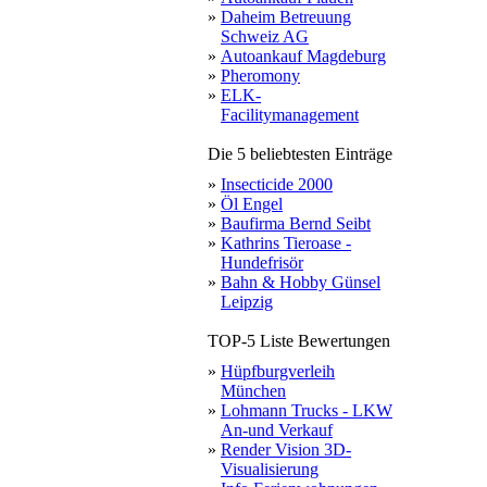
»
Daheim Betreuung
Schweiz AG
»
Autoankauf Magdeburg
»
Pheromony
»
ELK-
Facilitymanagement
Die 5 beliebtesten Einträge
»
Insecticide 2000
»
Öl Engel
»
Baufirma Bernd Seibt
»
Kathrins Tieroase -
Hundefrisör
»
Bahn & Hobby Günsel
Leipzig
TOP-5 Liste Bewertungen
»
Hüpfburgverleih
München
»
Lohmann Trucks - LKW
An-und Verkauf
»
Render Vision 3D-
Visualisierung