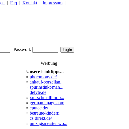
gen
|
Faq
|
Kontakt
|
Impressum
|
Passwort:
Werbung
Unsere Linktipps...
»
pheromony.de/
»
ankauf-porzellan...
»
spurinstinkt-man...
»
defyte.de
»
xn--schmalfilm-b...
»
german.hpage.com
»
eputec.de/
»
betreute-kinderr...
»
cs-direkt.de/
»
umzugsmeister-wo...