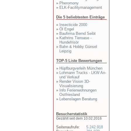
»
Pheromony
»
ELK-Facilitymanagement
Die 5 beliebtesten Einträge
»
Insecticide 2000
»
Öl Engel
»
Baufirma Bernd Seibt
»
Kathrins Tieroase -
Hundefrisör
»
Bahn & Hobby Günsel
Leipzig
TOP-5 Liste Bewertungen
»
Hüpfburgverleih München
»
Lohmann Trucks - LKW An-
und Verkauf
»
Render Vision 3D-
Visualisierung
»
Info Ferienwohnungen
Ostfriesland
»
Lebenslagen Beratung
Besucherstatistik
Gezählt seit dem 10.02.2016
Seitenaufrufe:
5.242.918