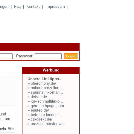
ungen
|
Faq
|
Kontakt
|
Impressum
|
Passwort:
Werbung
Unsere Linktipps...
»
pheromony.de/
»
ankauf-porzellan...
»
spurinstinkt-man...
»
defyte.de
»
xn--schmalfilm-b...
»
german.hpage.com
»
eputec.de/
 und
»
betreute-kinderr...
en, um
»
cs-direkt.de/
»
umzugsmeister-wo...
mehr