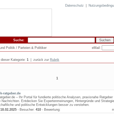
Datenschutz
|
Nutzungsbeding
Suche:
eMail:
nd Politik / Parteien & Politiker
n dieser Kategorie:
1
| zurück zur
Rubrik
1
ik-ratgeber.de
-ratgeber.de – Ihr Portal für fundierte politische Analysen, praxisnahe Ratgeber
e Nachrichten. Entdecken Sie Expertenmeinungen, Hintergründe und Strategi
chaftliche und politische Entwicklungen besser zu verstehen.
:
18.02.2025
- Besucher:
410
- Bewertung: