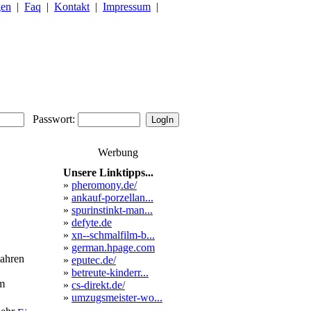
gen
|
Faq
|
Kontakt
|
Impressum
|
Passwort:
Werbung
Unsere Linktipps...
»
pheromony.de/
»
ankauf-porzellan...
»
spurinstinkt-man...
»
defyte.de
»
xn--schmalfilm-b...
»
german.hpage.com
Jahren
»
eputec.de/
»
betreute-kinderr...
om
»
cs-direkt.de/
»
umzugsmeister-wo...