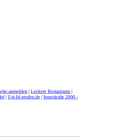
eite-anmelden
|
Leckere Restaurants
|
del
|
Ust-Id-prufen.de
|
Insecticide 2000 -