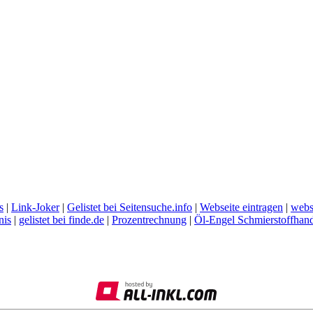
s
|
Link-Joker
|
Gelistet bei Seitensuche.info
|
Webseite eintragen
|
webs
nis
|
gelistet bei finde.de
|
Prozentrechnung
|
Öl-Engel Schmierstoffhan