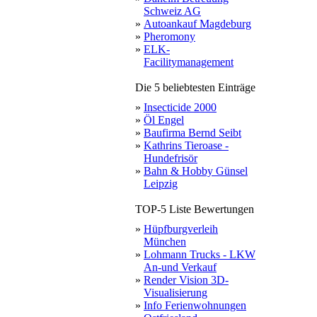
Schweiz AG
»
Autoankauf Magdeburg
»
Pheromony
»
ELK-
Facilitymanagement
Die 5 beliebtesten Einträge
»
Insecticide 2000
»
Öl Engel
»
Baufirma Bernd Seibt
»
Kathrins Tieroase -
Hundefrisör
»
Bahn & Hobby Günsel
Leipzig
TOP-5 Liste Bewertungen
»
Hüpfburgverleih
München
»
Lohmann Trucks - LKW
An-und Verkauf
»
Render Vision 3D-
Visualisierung
»
Info Ferienwohnungen