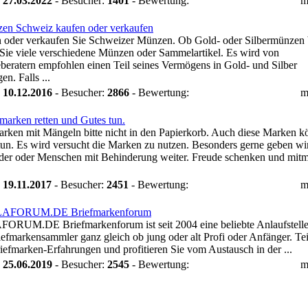
:
27.03.2022
- Besucher:
1401
- Bewertung:
m
en Schweiz kaufen oder verkaufen
 oder verkaufen Sie Schweizer Münzen. Ob Gold- oder Silbermünzen 
 Sie viele verschiedene Münzen oder Sammelartikel. Es wird von
beratern empfohlen einen Teil seines Vermögens in Gold- und Silber
en. Falls ...
:
10.12.2016
- Besucher:
2866
- Bewertung:
m
marken retten und Gutes tun.
arken mit Mängeln bitte nicht in den Papierkorb. Auch diese Marken 
tun. Es wird versucht die Marken zu nutzen. Besonders gerne geben wir
der oder Menschen mit Behinderung weiter. Freude schenken und mit
:
19.11.2017
- Besucher:
2451
- Bewertung:
m
LAFORUM.DE Briefmarkenforum
ORUM.DE Briefmarkenforum ist seit 2004 eine beliebte Anlaufstelle
iefmarkensammler ganz gleich ob jung oder alt Profi oder Anfänger. Tei
riefmarken-Erfahrungen und profitieren Sie vom Austausch in der ...
:
25.06.2019
- Besucher:
2545
- Bewertung:
m