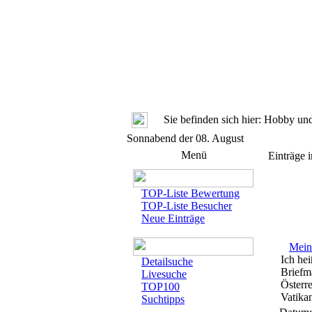
Sie befinden sich hier: Hobby 
Sonnabend der 08. August
Menü
Einträge 
TOP-Liste Bewertung
TOP-Liste Besucher
Neue Einträge
Mein
Ich he
Detailsuche
Briefm
Livesuche
Österr
TOP100
Vatikan
Suchtipps