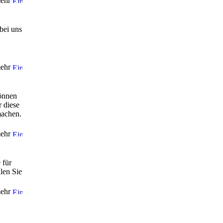
ehr
bei uns
ehr
können
 diese
machen.
ehr
 für
len Sie
ehr