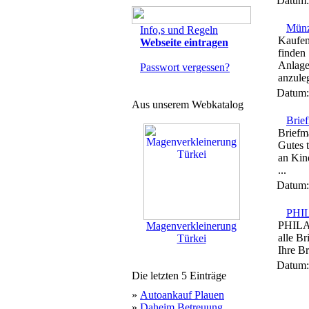
Datum
Münz
Info,s und Regeln
Kaufen
Webseite eintragen
finden
Anlage
Passwort vergessen?
anzuleg
Datum
Aus unserem Webkatalog
Brief
Briefm
Gutes 
an Kin
...
Datum
PHI
PHILAF
Magenverkleinerung
alle Br
Türkei
Ihre B
Datum
Die letzten 5 Einträge
»
Autoankauf Plauen
»
Daheim Betreuung