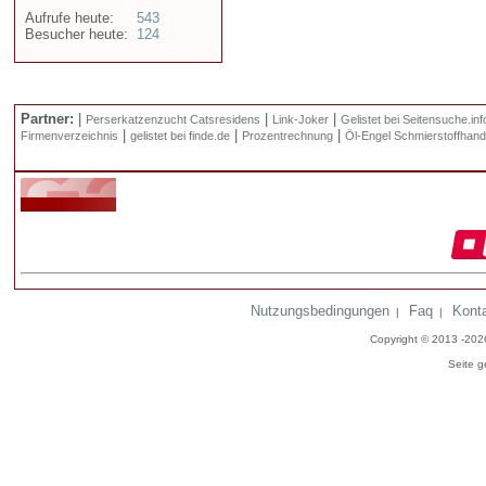
Aufrufe heute:
543
Besucher heute:
124
Partner:
|
|
|
Perserkatzenzucht Catsresidens
Link-Joker
Gelistet bei Seitensuche.inf
|
|
|
Firmenverzeichnis
gelistet bei finde.de
Prozentrechnung
Öl-Engel Schmierstoffhand
Nutzungsbedingungen
Faq
Kont
|
|
Copyright © 2013 -20
Seite g