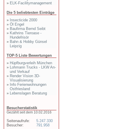
»
ELK-Facilitymanagement
Die 5 beliebtesten Einträge
»
Insecticide 2000
»
Öl Engel
»
Baufirma Bernd Seibt
»
Kathrins Tieroase -
Hundefrisör
»
Bahn & Hobby Günsel
Leipzig
TOP-5 Liste Bewertungen
»
Hüpfburgverleih München
»
Lohmann Trucks - LKW An-
und Verkauf
»
Render Vision 3D-
Visualisierung
»
Info Ferienwohnungen
Ostfriesland
»
Lebenslagen Beratung
Besucherstatistik
Gezählt seit dem 10.02.2016
Seitenaufrufe:
5.247.330
Besucher:
791.958