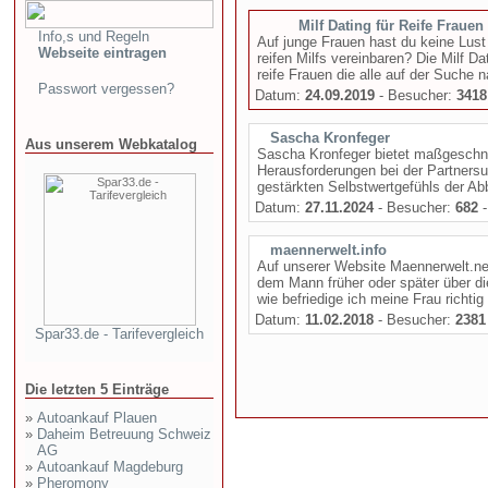
Milf Dating für Reife Frauen 
Info,s und Regeln
Auf junge Frauen hast du keine Lust 
Webseite eintragen
reifen Milfs vereinbaren? Die Milf 
reife Frauen die alle auf der Suche n
Passwort vergessen?
Datum:
24.09.2019
- Besucher:
3418
Sascha Kronfeger
Aus unserem Webkatalog
Sascha Kronfeger bietet maßgeschne
Herausforderungen bei der Partnersu
gestärkten Selbstwertgefühls der A
Datum:
27.11.2024
- Besucher:
682
-
maennerwelt.info
Auf unserer Website Maennerwelt.net 
dem Mann früher oder später über di
wie befriedige ich meine Frau richtig 
Datum:
11.02.2018
- Besucher:
2381
Spar33.de - Tarifevergleich
Die letzten 5 Einträge
»
Autoankauf Plauen
»
Daheim Betreuung Schweiz
AG
»
Autoankauf Magdeburg
»
Pheromony