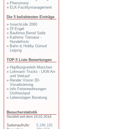
»
Pheromony
»
ELK-Facilitymanagement
Die 5 beliebtesten Einträge
»
Insecticide 2000
»
Öl Engel
»
Baufirma Bernd Seibt
»
Kathrins Tieroase -
Hundefrisör
»
Bahn & Hobby Günsel
Leipzig
TOP-5 Liste Bewertungen
»
Hüpfburgverleih München
»
Lohmann Trucks - LKW An-
und Verkauf
»
Render Vision 3D-
Visualisierung
»
Info Ferienwohnungen
Ostfriesland
»
Lebenslagen Beratung
Besucherstatistik
Gezählt seit dem 10.02.2016
Seitenaufrufe:
5.246.191