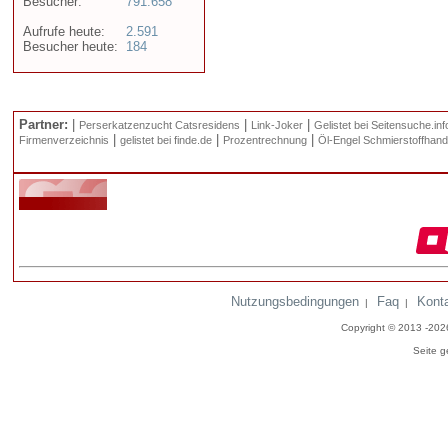
Besucher:
791.658
Aufrufe heute:
2.591
Besucher heute:
184
Partner:
|
|
|
Perserkatzenzucht Catsresidens
Link-Joker
Gelistet bei Seitensuche.inf
|
|
|
Firmenverzeichnis
gelistet bei finde.de
Prozentrechnung
Öl-Engel Schmierstoffhand
Nutzungsbedingungen
Faq
Kont
|
|
Copyright © 2013 -20
Seite g