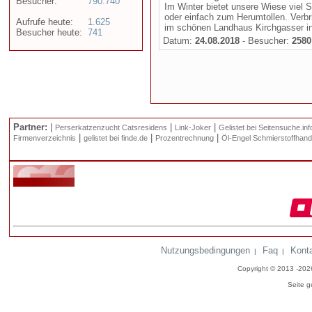
Besucher:
790.740
Im Winter bietet unsere Wiese viel 
oder einfach zum Herumtollen. Verbri
Aufrufe heute:
1.625
im schönen Landhaus Kirchgasser 
Besucher heute:
741
Datum:
24.08.2018
- Besucher:
2580
Partner:
|
|
|
Perserkatzenzucht Catsresidens
Link-Joker
Gelistet bei Seitensuche.inf
|
|
|
Firmenverzeichnis
gelistet bei finde.de
Prozentrechnung
Öl-Engel Schmierstoffhand
Nutzungsbedingungen
Faq
Kont
|
|
Copyright © 2013 -20
Seite g