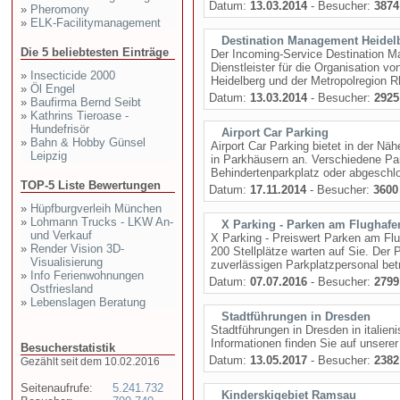
Datum:
13.03.2014
- Besucher:
3874
»
Pheromony
»
ELK-Facilitymanagement
Destination Management Heidel
Die 5 beliebtesten Einträge
Der Incoming-Service Destination Ma
Dienstleister für die Organisation 
»
Insecticide 2000
Heidelberg und der Metropolregion Rh
»
Öl Engel
Datum:
13.03.2014
- Besucher:
2925
»
Baufirma Bernd Seibt
»
Kathrins Tieroase -
Hundefrisör
Airport Car Parking
»
Bahn & Hobby Günsel
Airport Car Parking bietet in der N
Leipzig
in Parkhäusern an. Verschiedene Pa
Behindertenparkplatz oder abgeschlo
TOP-5 Liste Bewertungen
Datum:
17.11.2014
- Besucher:
3600
»
Hüpfburgverleih München
»
Lohmann Trucks - LKW An-
X Parking - Parken am Flughafe
und Verkauf
X Parking - Preiswert Parken am Flug
»
Render Vision 3D-
200 Stellplätze warten auf Sie. Der
Visualisierung
zuverlässigen Parkplatzpersonal bet
»
Info Ferienwohnungen
Datum:
07.07.2016
- Besucher:
2799
Ostfriesland
»
Lebenslagen Beratung
Stadtführungen in Dresden
Stadtführungen in Dresden in itali
Informationen finden Sie auf unsere
Besucherstatistik
Datum:
13.05.2017
- Besucher:
2382
Gezählt seit dem 10.02.2016
Seitenaufrufe:
5.241.732
Kinderskigebiet Ramsau