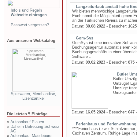
Langzeiturlaub anstatt hohe Ene
Info,s und Regeln
Wir bieten mehrwöchige Langzeiturla
Webseite eintragen
Euch somit die Möglichkeit geben E
an der Türkischen Riviera zu mache
Passwort vergessen?
Datum:
30.08.2022
- Besucher:
1625
Gom-Sys
Aus unserem Webkatalog
GomSys ist eine innovative Softwarel
Buchungsagentur automatisieren kön
Buchungsgeschäfts in einer übersic
Software ...
Datum:
09.02.2023
- Besucher:
875
-
Butler Um
Butler Umzüge
Umzüge! Egal
Umzüge trans
Umzugsuntern
Spielwaren, Merchandise,
Lizenzartikel
Datum:
16.05.2024
- Besucher:
647
-
Die letzten 5 Einträge
»
Autoankauf Plauen
Ferienhaus und Ferienwohnung
»
Daheim Betreuung Schweiz
****Ferienhaus ( zwei Schlafzimmer 
AG
Cuxhaven Zentrum. Ruhige Lage in zw
»
Autoankauf Magdeburg