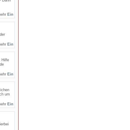
 - Dann
mehr
der
mehr
 Hilfe
nde
mehr
lichen
ich um
mehr
ierbei