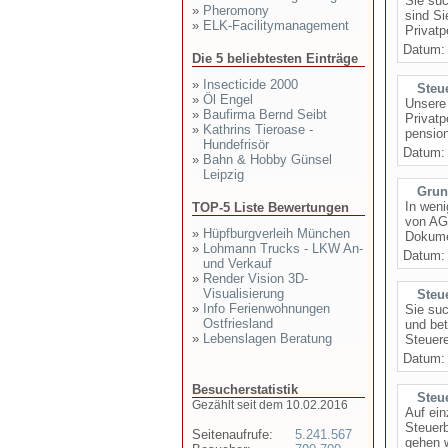
Sie suc
»
Pheromony
sind Si
»
ELK-Facilitymanagement
Privatp
Datum
Die 5 beliebtesten Einträge
»
Insecticide 2000
Steu
»
Öl Engel
Unsere 
»
Baufirma Bernd Seibt
Privatp
»
Kathrins Tieroase -
pension
Hundefrisör
Datum
»
Bahn & Hobby Günsel
Leipzig
Grun
In weni
TOP-5 Liste Bewertungen
von AG
»
Hüpfburgverleih München
Dokume
»
Lohmann Trucks - LKW An-
Datum
und Verkauf
»
Render Vision 3D-
Visualisierung
Steu
»
Info Ferienwohnungen
Sie suc
Ostfriesland
und bet
»
Lebenslagen Beratung
Steuere
Datum
Besucherstatistik
Steu
Gezählt seit dem 10.02.2016
Auf ein
Steuerb
Seitenaufrufe:
5.241.567
gehen w