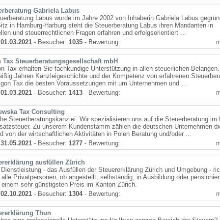
erberatung Gabriela Labus
uerberatung Labus wurde im Jahre 2002 von Inhaberin Gabriela Labus gegrün
itz in Hamburg-Harburg steht die Steuerberatung Labus ihren Mandanten in
ellen und steuerrechtlichen Fragen erfahren und erfolgsorientiert ...
:
01.03.2021
- Besucher:
1035
- Bewertung:
 Tax Steuerberatungsgesellschaft mbH
n Tax erhalten Sie fachkundige Unterstützung in allen steuerlichen Belangen.
eißig Jahren Kanzleigeschichte und der Kompetenz von erfahrenen Steuerber
 Agon Tax die besten Voraussetzungen mit um Unternehmen und ...
:
01.03.2021
- Besucher:
1413
- Bewertung:
ewska Tax Consulting
he Steuerberatungskanzlei. Wir spezialisieren uns auf die Steuerberatung im
satzsteuer. Zu unserem Kundenstamm zählen die deutschen Unternehmen di
d von der wirtschaftlichen Aktivitäten in Polen Beratung und/oder ...
:
31.05.2021
- Besucher:
1277
- Bewertung:
ererklärung ausfüllen Zürich
Dienstleistung - das Ausfüllen der Steuererklärung Zürich und Umgebung - ric
 alle Privatpersonen, ob angestellt, selbständig, in Ausbildung oder pensionier
 einem sehr günstigsten Preis im Kanton Zürich.
:
02.10.2021
- Besucher:
1304
- Bewertung:
ererklärung Thun