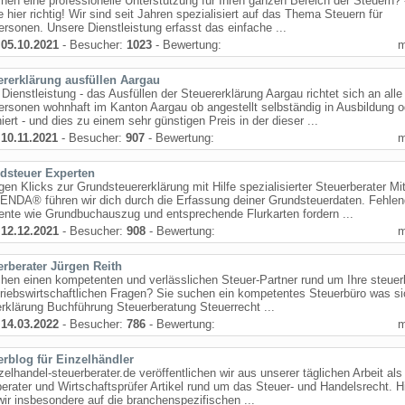
hen eine professionelle Unterstützung für Ihren ganzen Bereich der Steuern?
e hier richtig! Wir sind seit Jahren spezialisiert auf das Thema Steuern für
ersonen. Unsere Dienstleistung erfasst das einfache ...
:
05.10.2021
- Besucher:
1023
- Bewertung:
ererklärung ausfüllen Aargau
Dienstleistung - das Ausfüllen der Steuererklärung Aargau richtet sich an alle
ersonen wohnhaft im Kanton Aargau ob angestellt selbständig in Ausbildung o
iert - und dies zu einem sehr günstigen Preis in der dieser ...
:
10.11.2021
- Besucher:
907
- Bewertung:
dsteuer Experten
gen Klicks zur Grundsteuererklärung mit Hilfe spezialisierter Steuerberater Mit
ENDA® führen wir dich durch die Erfassung deiner Grundsteuerdaten. Fehle
nte wie Grundbuchauszug und entsprechende Flurkarten fordern ...
:
12.12.2021
- Besucher:
908
- Bewertung:
erberater Jürgen Reith
hen einen kompetenten und verlässlichen Steuer-Partner rund um Ihre steuer
riebswirtschaftlichen Fragen? Sie suchen ein kompetentes Steuerbüro was s
rklärung Buchführung Steuerberatung Steuerrecht ...
:
14.03.2022
- Besucher:
786
- Bewertung:
erblog für Einzelhändler
zelhandel-steuerberater.de veröffentlichen wir aus unserer täglichen Arbeit als
erater und Wirtschaftsprüfer Artikel rund um das Steuer- und Handelsrecht. H
ir insbesondere auf die branchenspezifischen ...