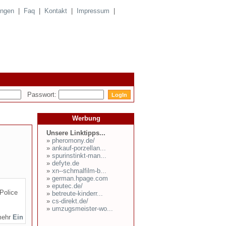
ungen
|
Faq
|
Kontakt
|
Impressum
|
Passwort:
Werbung
Unsere Linktipps...
»
pheromony.de/
»
ankauf-porzellan...
»
spurinstinkt-man...
»
defyte.de
»
xn--schmalfilm-b...
»
german.hpage.com
»
eputec.de/
Police
»
betreute-kinderr...
»
cs-direkt.de/
»
umzugsmeister-wo...
mehr