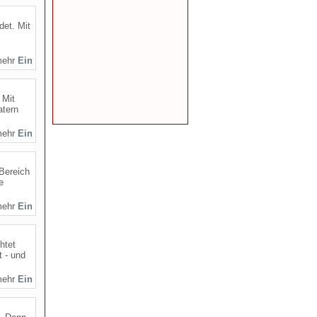
det. Mit
mehr
 Mit
atern
mehr
 Bereich
e
mehr
htet
t - und
mehr