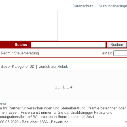
Datenschutz
|
Nutzungsbeding
Suche:
eMail:
d Recht / Steuerberatung
n dieser Kategorie:
32
| zurück zur
Rubrik
1
... 1 ...
4
ersa
a Ihr Partner für Versicherungen und Steuerberatung. Prämie berechnen oder 
chen lassen. Finversa ist immer für Sie da! Unabhängiger Finanz und
erungsdienstleister! Wir arbeiten in Ihrem Interesse! Jetzt ...
:
06.03.2020
- Besucher:
1336
- Bewertung: