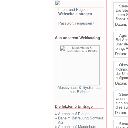
Steu
Info,s und Regeln
Die Ste
Webseite eintragen
ihrem S
finanzi
Passwort vergessen?
Datum
Agon
Aus unserem Webkatalog
Bei Ago
über dr
bringt
Datum
Olsz
Polnisc
der Um
aufgrun
Datum
Massivhaus & Systembau
aus Blähton
Steu
Unsere 
sich an
Die letzten 5 Einträge
dies zu
Datum
»
Autoankauf Plauen
»
Daheim Betreuung Schweiz
AG
Steu
»
Autoankauf Magdeburg