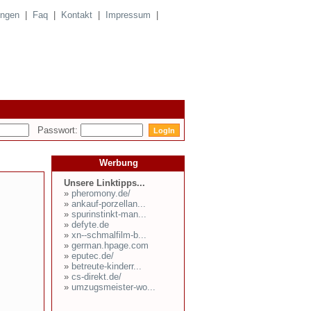
ungen
|
Faq
|
Kontakt
|
Impressum
|
Passwort:
Werbung
Unsere Linktipps...
»
pheromony.de/
»
ankauf-porzellan...
»
spurinstinkt-man...
»
defyte.de
»
xn--schmalfilm-b...
»
german.hpage.com
»
eputec.de/
»
betreute-kinderr...
»
cs-direkt.de/
»
umzugsmeister-wo...