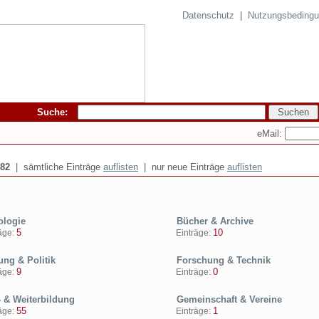
Datenschutz
|
Nutzungsbeding
Suche:
eMail:
82
| sämtliche Einträge
auflisten
| nur neue Einträge
auflisten
ologie
Bücher & Archive
5
10
ge:
Einträge:
ung & Politik
Forschung & Technik
9
0
ge:
Einträge:
- & Weiterbildung
Gemeinschaft & Vereine
55
1
ge:
Einträge: