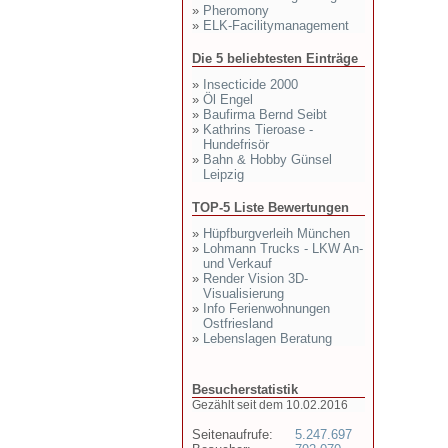
»
Pheromony
»
ELK-Facilitymanagement
Die 5 beliebtesten Einträge
»
Insecticide 2000
»
Öl Engel
»
Baufirma Bernd Seibt
»
Kathrins Tieroase -
Hundefrisör
»
Bahn & Hobby Günsel
Leipzig
TOP-5 Liste Bewertungen
»
Hüpfburgverleih München
»
Lohmann Trucks - LKW An-
und Verkauf
»
Render Vision 3D-
Visualisierung
»
Info Ferienwohnungen
Ostfriesland
»
Lebenslagen Beratung
Besucherstatistik
Gezählt seit dem 10.02.2016
Seitenaufrufe:
5.247.697