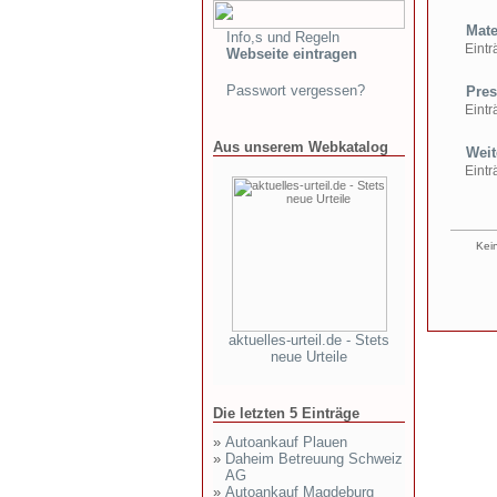
Mate
Info,s und Regeln
Einträ
Webseite eintragen
Passwort vergessen?
Pres
Einträ
Aus unserem Webkatalog
Weite
Einträ
Kein
aktuelles-urteil.de - Stets
neue Urteile
Die letzten 5 Einträge
»
Autoankauf Plauen
»
Daheim Betreuung Schweiz
AG
»
Autoankauf Magdeburg