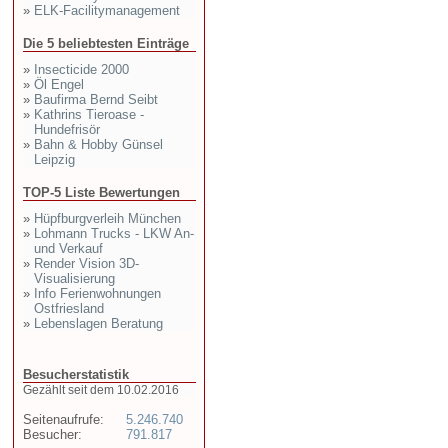
»
ELK-Facilitymanagement
Die 5 beliebtesten Einträge
»
Insecticide 2000
»
Öl Engel
»
Baufirma Bernd Seibt
»
Kathrins Tieroase -
Hundefrisör
»
Bahn & Hobby Günsel
Leipzig
TOP-5 Liste Bewertungen
»
Hüpfburgverleih München
»
Lohmann Trucks - LKW An-
und Verkauf
»
Render Vision 3D-
Visualisierung
»
Info Ferienwohnungen
Ostfriesland
»
Lebenslagen Beratung
Besucherstatistik
Gezählt seit dem 10.02.2016
Seitenaufrufe:
5.246.740
Besucher:
791.817