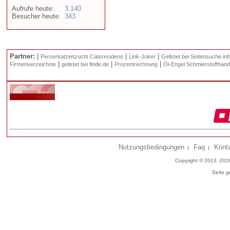
Aufrufe heute:
3.140
Besucher heute:
343
Partner:
|
|
|
Perserkatzenzucht Catsresidens
Link-Joker
Gelistet bei Seitensuche.inf
|
|
|
Firmenverzeichnis
gelistet bei finde.de
Prozentrechnung
Öl-Engel Schmierstoffhand
Nutzungsbedingungen
Faq
Kont
|
|
Copyright © 2013 -20
Seite g