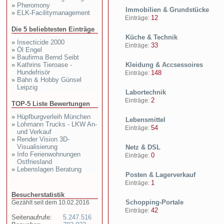
»
Pheromony
Immobilien & Grundstücke
»
ELK-Facilitymanagement
12
Einträge:
Die 5 beliebtesten Einträge
Küche & Technik
»
Insecticide 2000
33
Einträge:
»
Öl Engel
»
Baufirma Bernd Seibt
»
Kathrins Tieroase -
Kleidung & Accsessoires
Hundefrisör
148
Einträge:
»
Bahn & Hobby Günsel
Leipzig
Labortechnik
2
Einträge:
TOP-5 Liste Bewertungen
»
Hüpfburgverleih München
Lebensmittel
»
Lohmann Trucks - LKW An-
54
Einträge:
und Verkauf
»
Render Vision 3D-
Visualisierung
Netz & DSL
»
Info Ferienwohnungen
0
Einträge:
Ostfriesland
»
Lebenslagen Beratung
Posten & Lagerverkauf
1
Einträge:
Besucherstatistik
Schopping-Portale
Gezählt seit dem 10.02.2016
42
Einträge:
Seitenaufrufe:
5.247.516