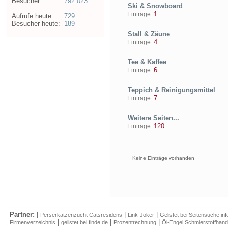
Besucher:
792.023
Ski & Snowboard
1
Einträge:
Aufrufe heute:
729
Besucher heute:
189
Stall & Zäune
4
Einträge:
Tee & Kaffee
6
Einträge:
Teppich & Reinigungsmittel
7
Einträge:
Weitere Seiten...
120
Einträge:
Keine Einträge vorhanden
Partner:
|
|
|
Perserkatzenzucht Catsresidens
Link-Joker
Gelistet bei Seitensuche.inf
|
|
|
Firmenverzeichnis
gelistet bei finde.de
Prozentrechnung
Öl-Engel Schmierstoffhand