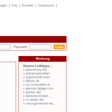
ungen
|
Faq
|
Kontakt
|
Impressum
|
Passwort:
Werbung
Unsere Linktipps...
»
pheromony.de/
»
ankauf-porzellan...
»
spurinstinkt-man...
»
defyte.de
»
xn--schmalfilm-b...
»
german.hpage.com
»
eputec.de/
»
betreute-kinderr...
»
cs-direkt.de/
»
umzugsmeister-wo...