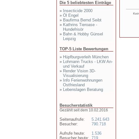
Die 5 beliebtesten Einträge
»
Insecticide 2000
Kein
»
Öl Engel
»
Baufirma Bernd Seibt
»
Kathrins Tieroase -
Hundefrisör
»
Bahn & Hobby Günsel
Leipzig
TOP-5 Liste Bewertungen
»
Hüpfburgverleih München
»
Lohmann Trucks - LKW An-
und Verkauf
»
Render Vision 3D-
Visualisierung
»
Info Ferienwohnungen
Ostfriesland
»
Lebenslagen Beratung
Besucherstatistik
Gezählt seit dem 10.02.2016
Seitenaufrufe:
5.241.643
Besucher:
790.718
Aufrufe heute:
1.536
Besucher heute:
719