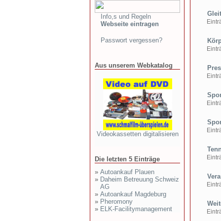
Glei
Info,s und Regeln
Einträ
Webseite eintragen
Passwort vergessen?
Körp
Einträ
Aus unserem Webkatalog
Pres
Einträ
Spor
Einträ
Spor
Einträ
Videokassetten digitalisieren
Tenn
Einträ
Die letzten 5 Einträge
»
Autoankauf Plauen
Vera
»
Daheim Betreuung Schweiz
Einträ
AG
»
Autoankauf Magdeburg
»
Pheromony
Weite
»
ELK-Facilitymanagement
Einträ