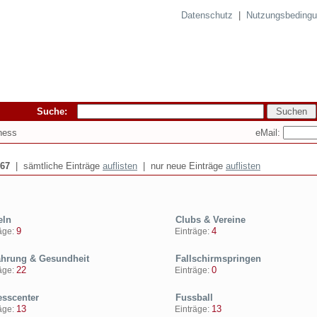
Datenschutz
|
Nutzungsbeding
Suche:
eMail:
tness
67
| sämtliche Einträge
auflisten
| nur neue Einträge
auflisten
ln
Clubs & Vereine
9
4
ge:
Einträge:
hrung & Gesundheit
Fallschirmspringen
22
0
ge:
Einträge:
esscenter
Fussball
13
13
ge:
Einträge: