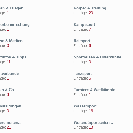
ten & Fliegen
Körper & Training
1
20
ge:
Einträge:
erbeherrschung
Kampfsport
1
7
ge:
Einträge:
se & Medien
Reitsport
0
6
ge:
Einträge:
tinfos & Tipps
Sportreisen & Unterkünfte
11
0
ge:
Einträge:
tverbände
Tanzsport
1
5
ge:
Einträge:
is & Co.
Turniere & Wettkämpfe
3
1
ge:
Einträge:
nstaltungen
Wassersport
0
16
ge:
Einträge:
re Seiten...
Weitere Sportseiten...
21
13
ge:
Einträge: