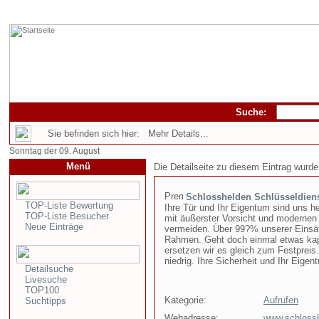
Suche:
Sie befinden sich hier: Mehr Details...
Sonntag der 09. August
Menü
Die Detailseite zu diesem Eintrag wurde
Schlosshelden Schlüsseldie
TOP-Liste Bewertung
Ihre Tür und Ihr Eigentum sind uns h
TOP-Liste Besucher
mit äußerster Vorsicht und modernen
Neue Einträge
vermeiden. Über 99?% unserer Einsä
Rahmen. Geht doch einmal etwas kap
ersetzen wir es gleich zum Festpreis
niedrig. Ihre Sicherheit und Ihr Eige
Detailsuche
Livesuche
TOP100
Kategorie:
Aufrufen
Suchtipps
Webadresse:
www.schlossh