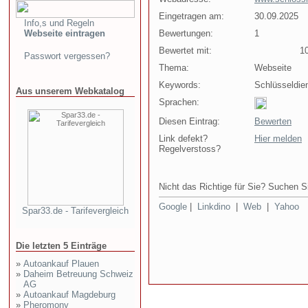
Eingetragen am:
30.09.2025
Info,s und Regeln
Webseite eintragen
Bewertungen:
1
Bewertet mit:
10 
Passwort vergessen?
Thema:
Webseite
Keywords:
Schlüsseldie
Aus unserem Webkatalog
Sprachen:
Diesen Eintrag:
Bewerten
Link defekt?
Hier melden
Regelverstoss?
Nicht das Richtige für Sie? Suchen Si
Google
|
Linkdino
|
Web
|
Yahoo
Spar33.de - Tarifevergleich
Die letzten 5 Einträge
»
Autoankauf Plauen
»
Daheim Betreuung Schweiz
AG
»
Autoankauf Magdeburg
»
Pheromony