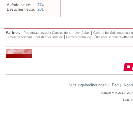
Aufrufe heute:
774
Besucher heute:
201
Partner:
|
|
|
Perserkatzenzucht Catsresidens
Link-Joker
Gelistet bei Seitensuche.inf
|
|
|
Firmenverzeichnis
gelistet bei finde.de
Prozentrechnung
Öl-Engel Schmierstoffhand
Nutzungsbedingungen
Faq
Kont
|
|
Copyright © 2013 -20
Seite g