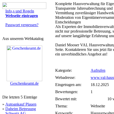
Komplette Hausverwaltung für Eige
Transparente Jahresabrechnung und 
Info,s und Regeln
Vermittlung zuverlässiger Handwerk
Webseite eintragen
Moderation von Eigentümerversammlu
Entscheidungen
Passwort vergessen?
Als Experten der Immobilienverwalt
nicht nur professionelle Betreuung,
auf unsere langjährige Erfahrung un
Aus unserem Webkatalog
Daniel Mooser VAL Hausverwaltung e.
Seite. Kontaktieren Sie uns jetzt für
ein unverbindliches Angebot an!
Kategorie:
Aufrufen
Webadresse:
www.val-haus
Geschenkeamt.de
Eingetragen am:
18.12.2025
Bewertungen:
1
Die letzten 5 Einträge
Bewertet mit:
10 vo
»
Autoankauf Plauen
Thema:
Webseite
»
Daheim Betreuung
Keywords:
Hausverwalte
Schweiz AG