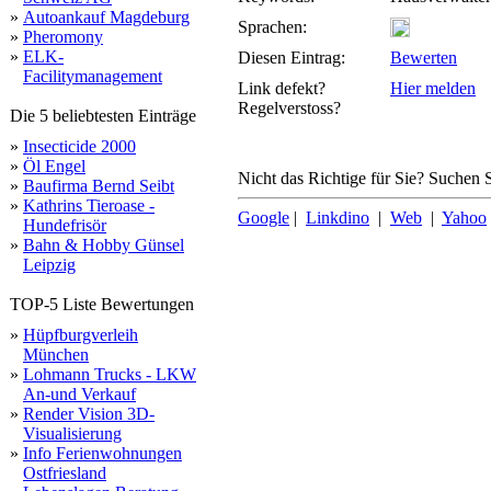
»
Autoankauf Magdeburg
Sprachen:
»
Pheromony
»
ELK-
Diesen Eintrag:
Bewerten
Facilitymanagement
Link defekt?
Hier melden
Regelverstoss?
Die 5 beliebtesten Einträge
»
Insecticide 2000
»
Öl Engel
Nicht das Richtige für Sie? Suchen S
»
Baufirma Bernd Seibt
»
Kathrins Tieroase -
Google
|
Linkdino
|
Web
|
Yahoo
Hundefrisör
»
Bahn & Hobby Günsel
Leipzig
TOP-5 Liste Bewertungen
»
Hüpfburgverleih
München
»
Lohmann Trucks - LKW
An-und Verkauf
»
Render Vision 3D-
Visualisierung
»
Info Ferienwohnungen
Ostfriesland