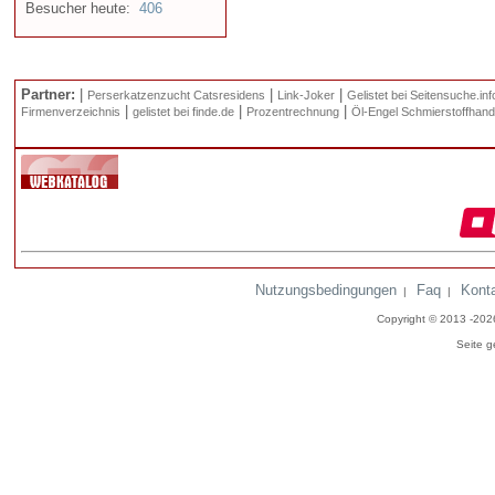
Besucher heute:
406
Partner:
|
|
|
Perserkatzenzucht Catsresidens
Link-Joker
Gelistet bei Seitensuche.inf
|
|
|
Firmenverzeichnis
gelistet bei finde.de
Prozentrechnung
Öl-Engel Schmierstoffhand
Nutzungsbedingungen
Faq
Kont
|
|
Copyright © 2013 -20
Seite g