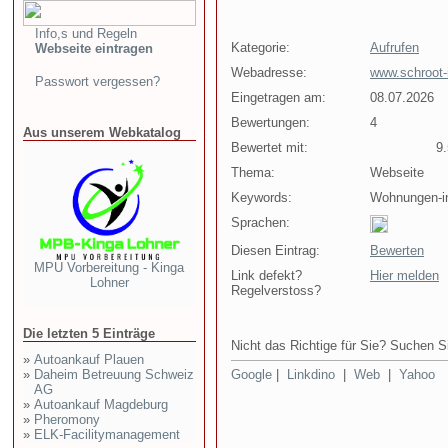
Info,s und Regeln
Kategorie:
Aufrufen
Webseite eintragen
Webadresse:
www.schroot-
Passwort vergessen?
Eingetragen am:
08.07.2026
Bewertungen:
4
Aus unserem Webkatalog
Bewertet mit:
9.5
Thema:
Webseite
Keywords:
Wohnungen-in
Sprachen:
Diesen Eintrag:
Bewerten
MPU Vorbereitung - Kinga
Link defekt?
Hier melden
Lohner
Regelverstoss?
Die letzten 5 Einträge
Nicht das Richtige für Sie? Suchen Si
»
Autoankauf Plauen
»
Daheim Betreuung Schweiz
Google
|
Linkdino
|
Web
|
Yahoo
AG
»
Autoankauf Magdeburg
»
Pheromony
»
ELK-Facilitymanagement