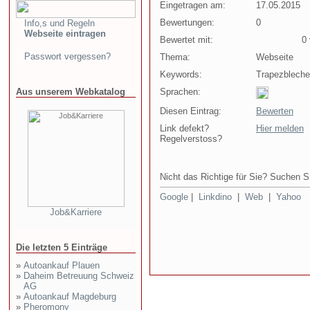
Eingetragen am:
17.05.2015
Bewertungen:
0
Info,s und Regeln
Webseite eintragen
Bewertet mit:
0 v
Passwort vergessen?
Thema:
Webseite
Keywords:
Trapezbleche
Aus unserem Webkatalog
Sprachen:
Diesen Eintrag:
Bewerten
Link defekt?
Hier melden
Regelverstoss?
Nicht das Richtige für Sie? Suchen Si
Google
|
Linkdino
|
Web
|
Yahoo
Job&Karriere
Die letzten 5 Einträge
»
Autoankauf Plauen
»
Daheim Betreuung Schweiz
AG
»
Autoankauf Magdeburg
»
Pheromony