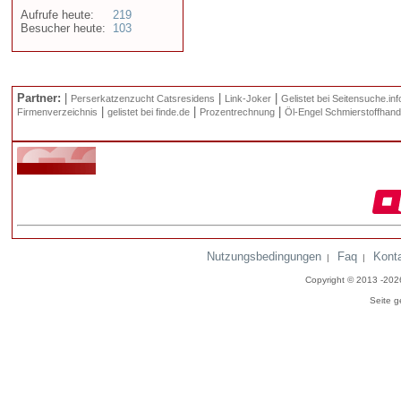
Aufrufe heute:
219
Besucher heute:
103
Partner:
|
|
|
Perserkatzenzucht Catsresidens
Link-Joker
Gelistet bei Seitensuche.inf
|
|
|
Firmenverzeichnis
gelistet bei finde.de
Prozentrechnung
Öl-Engel Schmierstoffhand
Nutzungsbedingungen
Faq
Kont
|
|
Copyright © 2013 -20
Seite g