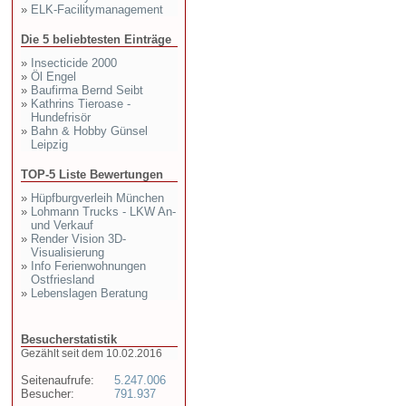
»
ELK-Facilitymanagement
Die 5 beliebtesten Einträge
»
Insecticide 2000
»
Öl Engel
»
Baufirma Bernd Seibt
»
Kathrins Tieroase -
Hundefrisör
»
Bahn & Hobby Günsel
Leipzig
TOP-5 Liste Bewertungen
»
Hüpfburgverleih München
»
Lohmann Trucks - LKW An-
und Verkauf
»
Render Vision 3D-
Visualisierung
»
Info Ferienwohnungen
Ostfriesland
»
Lebenslagen Beratung
Besucherstatistik
Gezählt seit dem 10.02.2016
Seitenaufrufe:
5.247.006
Besucher:
791.937