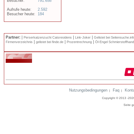
Besucher:
791.658
Aufrufe heute:
2.592
Besucher heute:
184
Partner:
|
|
|
Perserkatzenzucht Catsresidens
Link-Joker
Gelistet bei Seitensuche.inf
|
|
|
Firmenverzeichnis
gelistet bei finde.de
Prozentrechnung
Öl-Engel Schmierstoffhand
Nutzungsbedingungen
Faq
Kont
|
|
Copyright © 2013 -20
Seite g