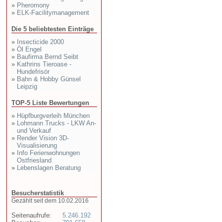
»
Pheromony
»
ELK-Facilitymanagement
Die 5 beliebtesten Einträge
»
Insecticide 2000
»
Öl Engel
»
Baufirma Bernd Seibt
»
Kathrins Tieroase -
Hundefrisör
»
Bahn & Hobby Günsel
Leipzig
TOP-5 Liste Bewertungen
»
Hüpfburgverleih München
»
Lohmann Trucks - LKW An-
und Verkauf
»
Render Vision 3D-
Visualisierung
»
Info Ferienwohnungen
Ostfriesland
»
Lebenslagen Beratung
Besucherstatistik
Gezählt seit dem 10.02.2016
Seitenaufrufe:
5.246.192