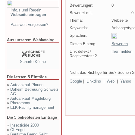
Bewertungen:
0
Info,s und Regeln
Bewertet mit:
0 v
Webseite eintragen
Thema:
Webseite
Passwort vergessen?
Keywords:
Anhängertype
Sprachen:
Aus unserem Webkatalog
Diesen Eintrag:
Bewerten
Link defekt?
Hier melden
Regelverstoss?
Scharfe Küche
Nicht das Richtige für Sie? Suchen Si
Die letzten 5 Einträge
Google
|
Linkdino
|
Web
|
Yahoo
»
Autoankauf Plauen
»
Daheim Betreuung Schweiz
AG
»
Autoankauf Magdeburg
»
Pheromony
»
ELK-Facilitymanagement
Die 5 beliebtesten Einträge
»
Insecticide 2000
»
Öl Engel
»
Baufirma Bernd Seibt