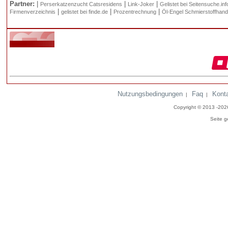
Partner:
|
|
|
Perserkatzenzucht Catsresidens
Link-Joker
Gelistet bei Seitensuche.inf
|
|
|
Firmenverzeichnis
gelistet bei finde.de
Prozentrechnung
Öl-Engel Schmierstoffhand
Nutzungsbedingungen
Faq
Kont
|
|
Copyright © 2013 -20
Seite g