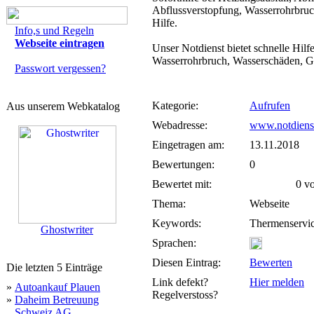
Abflussverstopfung, Wasserrohrbruc
Hilfe.
Info,s und Regeln
Webseite eintragen
Unser Notdienst bietet schnelle Hilf
Wasserrohrbruch, Wasserschäden, Ga
Passwort vergessen?
Kategorie:
Aufrufen
Aus unserem Webkatalog
Webadresse:
www.notdienst
Eingetragen am:
13.11.2018
Bewertungen:
0
Bewertet mit:
0 von
Thema:
Webseite
Keywords:
Thermenservi
Ghostwriter
Sprachen:
Diesen Eintrag:
Bewerten
Die letzten 5 Einträge
Link defekt?
Hier melden
»
Autoankauf Plauen
Regelverstoss?
»
Daheim Betreuung
Schweiz AG