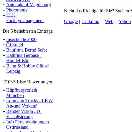
»
Autoankauf Magdeburg
»
Pheromony
Nicht das Richtige für Sie? Suchen S
»
ELK-
Facilitymanagement
Google
|
Linkdino
|
Web
|
Yahoo
Die 5 beliebtesten Einträge
»
Insecticide 2000
»
Öl Engel
»
Baufirma Bernd Seibt
»
Kathrins Tieroase -
Hundefrisör
»
Bahn & Hobby Günsel
Leipzig
TOP-5 Liste Bewertungen
»
Hüpfburgverleih
München
»
Lohmann Trucks - LKW
An-und Verkauf
»
Render Vision 3D-
Visualisierung
»
Info Ferienwohnungen
Ostfriesland