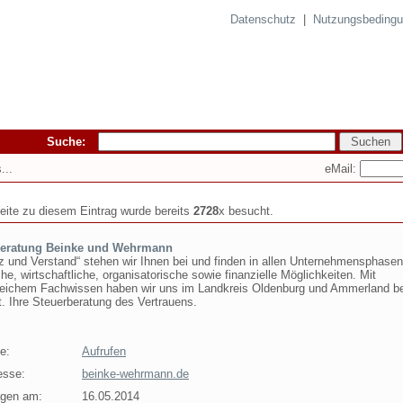
Datenschutz
|
Nutzungsbeding
Suche:
eMail:
...
seite zu diesem Eintrag wurde bereits
2728
x besucht.
beratung Beinke und Wehrmann
z und Verstand“ stehen wir Ihnen bei und finden in allen Unternehmensphasen
che, wirtschaftliche, organisatorische sowie finanzielle Möglichkeiten. Mit
eichem Fachwissen haben wir uns im Landkreis Oldenburg und Ammerland b
. Ihre Steuerberatung des Vertrauens.
e:
Aufrufen
esse:
beinke-wehrmann.de
agen am:
16.05.2014