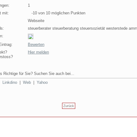
ngen:
1
 mit:
-10 von 10 möglichen Punkten
Webseite
s:
steuerberater steuerberatung steuersozietät westerstede am
n:
intrag:
Bewerten
ekt?
Hier melden
rstoss?
s Richtige für Sie? Suchen Sie auch bei...
|
Linkdino
|
Web
|
Yahoo
Zurück