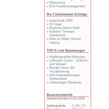
»
Pheromony
»
ELK-Facilitymanagement
Die 5 beliebtesten Einträge
»
Insecticide 2000
»
Öl Engel
»
Baufirma Bernd Seibt
»
Kathrins Tieroase -
Hundefrisör
»
Bahn & Hobby Günsel
Leipzig
TOP-5 Liste Bewertungen
»
Hüpfburgverleih München
»
Lohmann Trucks - LKW An-
und Verkauf
»
Render Vision 3D-
Visualisierung
»
Info Ferienwohnungen
Ostfriesland
»
Lebenslagen Beratung
Besucherstatistik
Gezählt seit dem 10.02.2016
Seitenaufrufe:
5.244.174