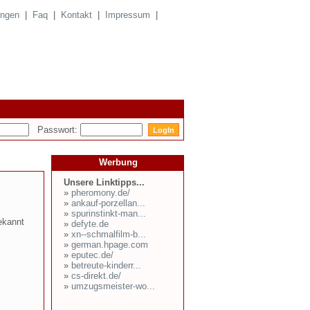
ungen
|
Faq
|
Kontakt
|
Impressum
|
Passwort:
Werbung
Unsere Linktipps...
»
pheromony.de/
»
ankauf-porzellan...
»
spurinstinkt-man...
ekannt
»
defyte.de
»
xn--schmalfilm-b...
»
german.hpage.com
»
eputec.de/
»
betreute-kinderr...
»
cs-direkt.de/
»
umzugsmeister-wo...