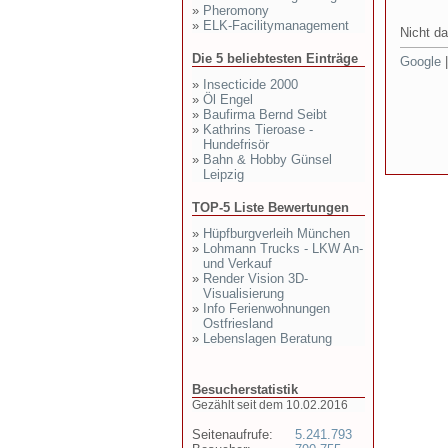
»
Pheromony
»
ELK-Facilitymanagement
Nicht da
Die 5 beliebtesten Einträge
Google
»
Insecticide 2000
»
Öl Engel
»
Baufirma Bernd Seibt
»
Kathrins Tieroase -
Hundefrisör
»
Bahn & Hobby Günsel
Leipzig
TOP-5 Liste Bewertungen
»
Hüpfburgverleih München
»
Lohmann Trucks - LKW An-
und Verkauf
»
Render Vision 3D-
Visualisierung
»
Info Ferienwohnungen
Ostfriesland
»
Lebenslagen Beratung
Besucherstatistik
Gezählt seit dem 10.02.2016
Seitenaufrufe:
5.241.793