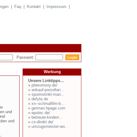
ungen
|
Faq
|
Kontakt
|
Impressum
|
Passwort:
Werbung
Unsere Linktipps...
»
pheromony.de/
»
ankauf-porzellan...
»
spurinstinkt-man...
»
defyte.de
»
xn--schmalfilm-b...
ie
»
german.hpage.com
gen und
»
eputec.de/
und
»
betreute-kinderr...
olen und
»
cs-direkt.de/
»
umzugsmeister-wo...
,