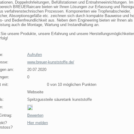
ationen, Doppelrohrleitungen, Befüllstationen und Entnahmeeinrichtungen. Im
bereich BREUERaircare bieten wir Ihnen Lösungen zur Erfassung und Reinig
aus verfahrenstechnischen Prozessen. Komponenten wie Tropfenabscheider,
her, Absorptionsgefäße etc. zeichnen sich durch kompakte Bauweise und h
- und Bedienfreundlichkeit aus. Neben dem Engineering bieten wir Ihnen als
eistung auch die Montage, Wartung und Instandhaltung an.
Sie unsere Produkte, unsere Erfahrung und unsere Herstellungsmöglichkeite
folg!
e:
Aufrufen
esse:
www.breuer-kunststoffe.de/
agen am:
20.07.2020
ngen:
0
 mit:
0 von 10 möglichen Punkten
Webseite
s:
Spritzgussteile säuretank kunststoffe
n:
intrag:
Bewerten
ekt?
Hier melden
rstoss?