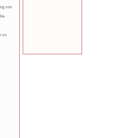
ung von
ohe
n zu