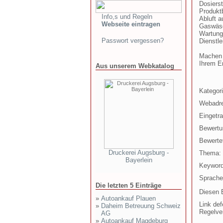
Dosierst
Produkt
Info,s und Regeln
Abluft 
Webseite eintragen
Gaswäsc
Wartungs
Passwort vergessen?
Dienstl
Machen 
Ihrem Er
Aus unserem Webkatalog
Kategori
Webadr
Eingetr
Bewertu
Bewertet
Druckerei Augsburg -
Thema:
Bayerlein
Keyword
Sprache
Die letzten 5 Einträge
Diesen E
»
Autoankauf Plauen
Link def
»
Daheim Betreuung Schweiz
Regelve
AG
»
Autoankauf Magdeburg