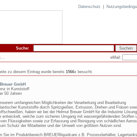
Datenschutz
|
Nutzungsbeding
Suche:
eMail:
...
seite zu diesem Eintrag wurde bereits
1566
x besucht.
 Breuer GmbH
nz in Kunststoff
ber 50 Jahren
nserem umfangreichen Möglichkeiten der Verarbeitung und Bearbeitung
lastischer Kunststoffe durch Spritzgießen, Extrusion, Drehen und Fräsen sow
offschweißen, haben wir bei der Helmut Breuer GmbH für die Industrie Lösun
e entwickelt, welche zum sicheren Umgang mit wassergefährdenden Stoffen 
iven Flüssigkeiten sowie zur Erfassung und Reinigung von schädlichen Aeros
um Schutz der Mitarbeiter und der Umwelt von größtem Nutzen sind.
en Sie im Produktbereich BREUERliquidcare z.B. Prozessbehälter, Lagertanks