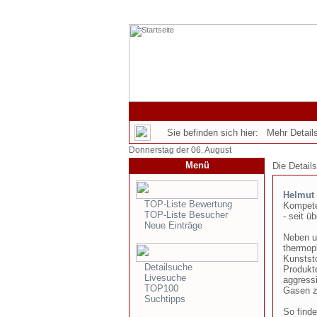
Sie befinden sich hier: Mehr Details
Donnerstag der 06. August
Menü
Die Detail
Helmut
TOP-Liste Bewertung
Kompete
TOP-Liste Besucher
- seit ü
Neue Einträge
Neben u
thermop
Kunstst
Detailsuche
Produkt
Livesuche
aggress
TOP100
Gasen z
Suchtipps
So find