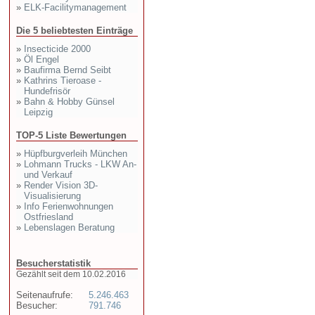
»
ELK-Facilitymanagement
Die 5 beliebtesten Einträge
»
Insecticide 2000
»
Öl Engel
»
Baufirma Bernd Seibt
»
Kathrins Tieroase -
Hundefrisör
»
Bahn & Hobby Günsel
Leipzig
TOP-5 Liste Bewertungen
»
Hüpfburgverleih München
»
Lohmann Trucks - LKW An-
und Verkauf
»
Render Vision 3D-
Visualisierung
»
Info Ferienwohnungen
Ostfriesland
»
Lebenslagen Beratung
Besucherstatistik
Gezählt seit dem 10.02.2016
Seitenaufrufe:
5.246.463
Besucher:
791.746