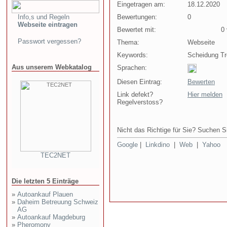
Eingetragen am:
18.12.2020
Info,s und Regeln
Bewertungen:
0
Webseite eintragen
Bewertet mit:
0 v
Passwort vergessen?
Thema:
Webseite
Keywords:
Scheidung Tr
Aus unserem Webkatalog
Sprachen:
Diesen Eintrag:
Bewerten
Link defekt?
Hier melden
Regelverstoss?
Nicht das Richtige für Sie? Suchen Si
Google
|
Linkdino
|
Web
|
Yahoo
TEC2NET
Die letzten 5 Einträge
»
Autoankauf Plauen
»
Daheim Betreuung Schweiz
AG
»
Autoankauf Magdeburg
»
Pheromony