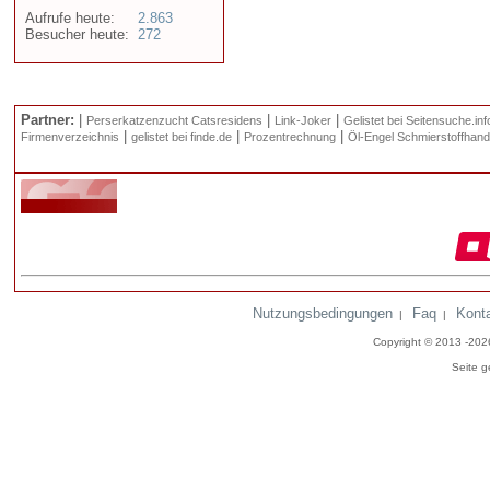
Aufrufe heute:
2.863
Besucher heute:
272
Partner:
|
|
|
Perserkatzenzucht Catsresidens
Link-Joker
Gelistet bei Seitensuche.inf
|
|
|
Firmenverzeichnis
gelistet bei finde.de
Prozentrechnung
Öl-Engel Schmierstoffhand
Nutzungsbedingungen
Faq
Kont
|
|
Copyright © 2013 -20
Seite g