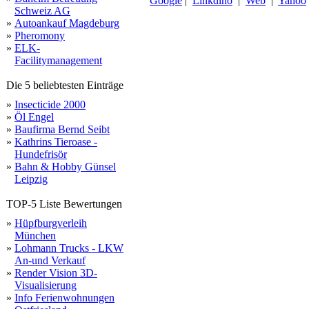
Google
|
Linkdino
|
Web
|
Yahoo
Schweiz AG
»
Autoankauf Magdeburg
»
Pheromony
»
ELK-
Facilitymanagement
Die 5 beliebtesten Einträge
»
Insecticide 2000
»
Öl Engel
»
Baufirma Bernd Seibt
»
Kathrins Tieroase -
Hundefrisör
»
Bahn & Hobby Günsel
Leipzig
TOP-5 Liste Bewertungen
»
Hüpfburgverleih
München
»
Lohmann Trucks - LKW
An-und Verkauf
»
Render Vision 3D-
Visualisierung
»
Info Ferienwohnungen