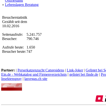
Ostfriesland
»
Lebenslagen Beratung
Besucherstatistik
Gezählt seit dem
10.02.2016
Seitenaufrufe:
5.241.757
Besucher:
790.746
Aufrufe heute:
1.650
Besucher heute:
747
Partner:
|
Perserkatzenzucht Catsresidens
|
Link-Joker
|
Gelistet bei 
Ein.de - Webkatalog und Firmenverzeichnis
|
gelistet bei finde.de
|
Pro
Insektenspray
|
lasvegas.ch site