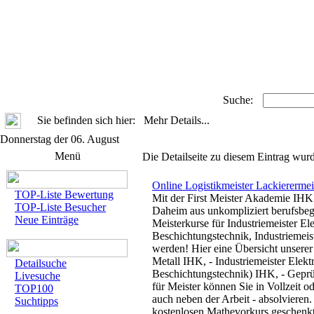
Suche:
Sie befinden sich hier: Mehr Details...
Donnerstag der 06. August
Menü
Die Detailseite zu diesem Eintrag wurd
Online Logistikmeister Lackierermei
TOP-Liste Bewertung
Mit der First Meister Akademie IHK
TOP-Liste Besucher
Daheim aus unkompliziert berufsbegl
Neue Einträge
Meisterkurse für Industriemeister El
Beschichtungstechnik, Industriemeis
werden! Hier eine Übersicht unserer
Metall IHK, - Industriemeister Elekt
Detailsuche
Beschichtungstechnik) IHK, - Geprü
Livesuche
für Meister können Sie in Vollzeit o
TOP100
auch neben der Arbeit - absolvieren
Suchtipps
kostenlosen Mathevorkurs geschenkt