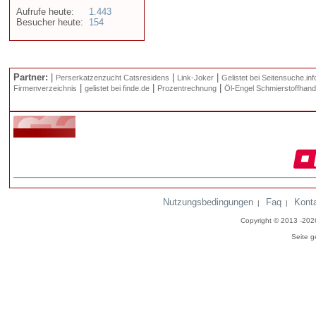
Aufrufe heute:
1.443
Besucher heute:
154
Partner:
|
|
|
Perserkatzenzucht Catsresidens
Link-Joker
Gelistet bei Seitensuche.inf
|
|
|
Firmenverzeichnis
gelistet bei finde.de
Prozentrechnung
Öl-Engel Schmierstoffhand
Nutzungsbedingungen
Faq
Kont
|
|
Copyright © 2013 -20
Seite g