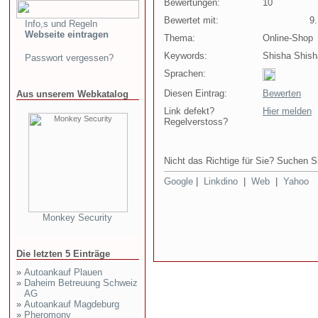
Bewertungen:
10
Bewertet mit:
9.1
Info,s und Regeln
Webseite eintragen
Thema:
Online-Shop
Keywords:
Shisha Shish
Passwort vergessen?
Sprachen:
Diesen Eintrag:
Bewerten
Aus unserem Webkatalog
Link defekt?
Hier melden
Regelverstoss?
Nicht das Richtige für Sie? Suchen Si
Google
|
Linkdino
|
Web
|
Yahoo
Monkey Security
Die letzten 5 Einträge
»
Autoankauf Plauen
»
Daheim Betreuung Schweiz
AG
»
Autoankauf Magdeburg
»
Pheromony