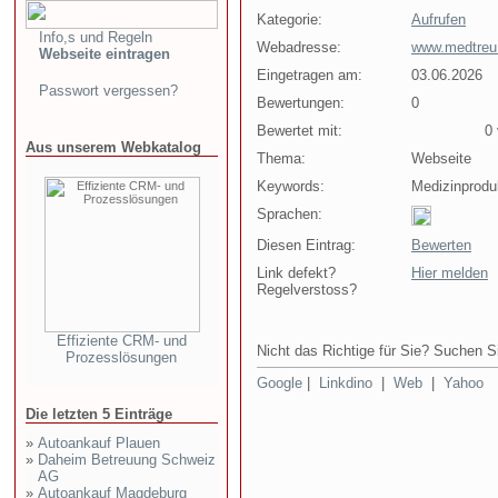
Kategorie:
Aufrufen
Info,s und Regeln
Webadresse:
www.medtreu
Webseite eintragen
Eingetragen am:
03.06.2026
Passwort vergessen?
Bewertungen:
0
Bewertet mit:
0 v
Aus unserem Webkatalog
Thema:
Webseite
Keywords:
Medizinprod
Sprachen:
Diesen Eintrag:
Bewerten
Link defekt?
Hier melden
Regelverstoss?
Effiziente CRM- und
Nicht das Richtige für Sie? Suchen Si
Prozesslösungen
Google
|
Linkdino
|
Web
|
Yahoo
Die letzten 5 Einträge
»
Autoankauf Plauen
»
Daheim Betreuung Schweiz
AG
»
Autoankauf Magdeburg