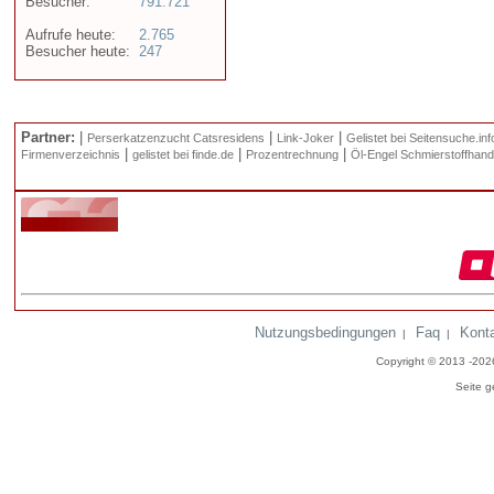
Besucher:
791.721
Aufrufe heute:
2.765
Besucher heute:
247
Partner:
|
|
|
Perserkatzenzucht Catsresidens
Link-Joker
Gelistet bei Seitensuche.inf
|
|
|
Firmenverzeichnis
gelistet bei finde.de
Prozentrechnung
Öl-Engel Schmierstoffhand
Nutzungsbedingungen
Faq
Kont
|
|
Copyright © 2013 -20
Seite g