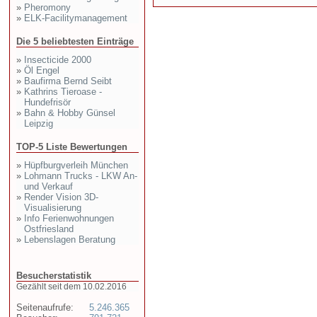
»
Pheromony
»
ELK-Facilitymanagement
Die 5 beliebtesten Einträge
»
Insecticide 2000
»
Öl Engel
»
Baufirma Bernd Seibt
»
Kathrins Tieroase -
Hundefrisör
»
Bahn & Hobby Günsel
Leipzig
TOP-5 Liste Bewertungen
»
Hüpfburgverleih München
»
Lohmann Trucks - LKW An-
und Verkauf
»
Render Vision 3D-
Visualisierung
»
Info Ferienwohnungen
Ostfriesland
»
Lebenslagen Beratung
Besucherstatistik
Gezählt seit dem 10.02.2016
Seitenaufrufe:
5.246.365