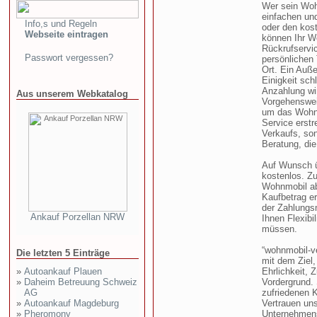
Wer sein Woh
einfachen un
Info,s und Regeln
oder den kos
Webseite eintragen
können Ihr Wo
Rückrufservic
Passwort vergessen?
persönlichen 
Ort. Ein Auße
Einigkeit sch
Anzahlung wir
Aus unserem Webkatalog
Vorgehenswei
um das Wohn
Service erstr
Verkaufs, so
Beratung, die
Auf Wunsch ü
kostenlos. Zu
Wohnmobil ab 
Kaufbetrag er
der Zahlungsm
Ankauf Porzellan NRW
Ihnen Flexibi
müssen.
“wohnmobil-v
Die letzten 5 Einträge
mit dem Ziel,
»
Autoankauf Plauen
Ehrlichkeit, 
»
Daheim Betreuung Schweiz
Vordergrund.
AG
zufriedenen K
»
Autoankauf Magdeburg
Vertrauen un
»
Pheromony
Unternehmen