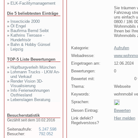
»
ELK-Facilitymanagement
Sie träumen 
Fahrzeug stre
Die 5 beliebtesten Einträge
uns einfach u
»
Insecticide 2000
0800 / 186 00
»
Öl Engel
Wohnmobils nu
»
Baufirma Bernd Seibt
Ihnen bei Ihr
»
Kathrins Tieroase -
Wohnmobils z
Hundefrisör
»
Bahn & Hobby Günsel
Kategorie:
Aufrufen
Leipzig
Webadresse:
www.wohnmobi
TOP-5 Liste Bewertungen
Eingetragen am:
12.06.2024
»
Hüpfburgverleih München
Bewertungen:
0
»
Lohmann Trucks - LKW An-
und Verkauf
Bewertet mit:
0 v
»
Render Vision 3D-
Visualisierung
Thema:
Webseite
»
Info Ferienwohnungen
Keywords:
wohnmobil ve
Ostfriesland
»
Lebenslagen Beratung
Sprachen:
Diesen Eintrag:
Bewerten
Besucherstatistik
Link defekt?
Hier melden
Gezählt seit dem 10.02.2016
Regelverstoss?
Seitenaufrufe:
5.247.598
Besucher:
792.052