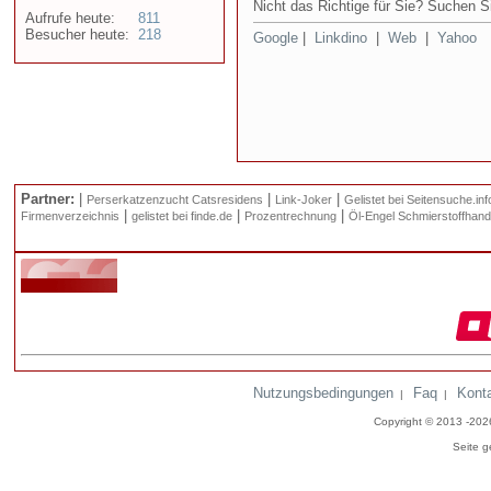
Nicht das Richtige für Sie? Suchen Si
Aufrufe heute:
811
Besucher heute:
218
Google
|
Linkdino
|
Web
|
Yahoo
Partner:
|
|
|
Perserkatzenzucht Catsresidens
Link-Joker
Gelistet bei Seitensuche.inf
|
|
|
Firmenverzeichnis
gelistet bei finde.de
Prozentrechnung
Öl-Engel Schmierstoffhand
Nutzungsbedingungen
Faq
Kont
|
|
Copyright © 2013 -20
Seite g