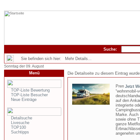
Suche:
Sie befinden sich hier: Mehr Details...
Sonntag der 09. August
Menü
Die Detailseite zu diesem Eintrag wurde
Jetzt W
TOP-Liste Bewertung
“wohnmobil-ve
TOP-Liste Besucher
deutschlandw
Neue Einträge
auf den Anka
integrierte o
Campingbusse
Marke. Auch 
Detailsuche
sowie ohne T
Livesuche
ganze Mietfl
TOP100
Erbnachlässe.
Suchtipps
angenehm und 