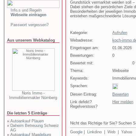
Grundstück vermarktet werden soll – j
Dabei stehen die persönlichen Ziele 
Info,s und Regeln
Besonderheiten der jeweiligen Immobi
Webseite eintragen
entstehen maßgeschneiderte Lösungen,
Passwort vergessen?
Kategorie:
Aufrufen
Aus unserem Webkatalog
Webadresse:
koch-immo.d
Eingetragen am:
01.06.2026
Bewertungen:
0
Bewertet mit:
0 v
Thema:
Webseite
Keywords:
Immobilienma
Sprachen:
Noris Immo -
Diesen Eintrag:
Bewerten
Immobilienmakler Nürnberg
Link defekt?
Hier melden
Regelverstoss?
Die letzten 5 Einträge
»
Autoankauf Plauen
Nicht das Richtige für Sie? Suchen Si
»
Daheim Betreuung Schweiz
AG
Google
|
Linkdino
|
Web
|
Yahoo
»
Autoankauf Magdeburg