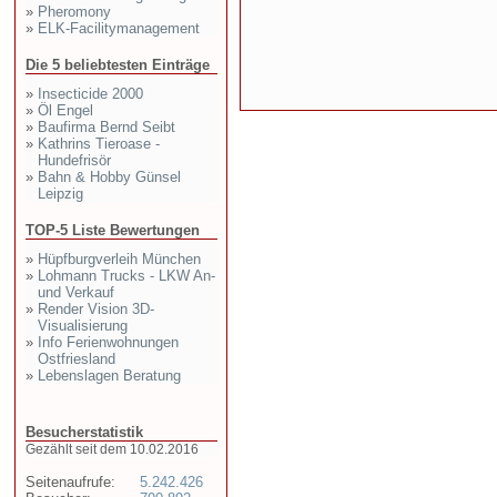
»
Pheromony
»
ELK-Facilitymanagement
Die 5 beliebtesten Einträge
»
Insecticide 2000
»
Öl Engel
»
Baufirma Bernd Seibt
»
Kathrins Tieroase -
Hundefrisör
»
Bahn & Hobby Günsel
Leipzig
TOP-5 Liste Bewertungen
»
Hüpfburgverleih München
»
Lohmann Trucks - LKW An-
und Verkauf
»
Render Vision 3D-
Visualisierung
»
Info Ferienwohnungen
Ostfriesland
»
Lebenslagen Beratung
Besucherstatistik
Gezählt seit dem 10.02.2016
Seitenaufrufe:
5.242.426