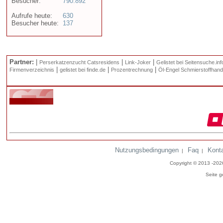
Besucher:
790.892
Aufrufe heute:
630
Besucher heute:
137
Partner:
|
|
|
Perserkatzenzucht Catsresidens
Link-Joker
Gelistet bei Seitensuche.inf
|
|
|
Firmenverzeichnis
gelistet bei finde.de
Prozentrechnung
Öl-Engel Schmierstoffhand
Nutzungsbedingungen
Faq
Kont
|
|
Copyright © 2013 -20
Seite g