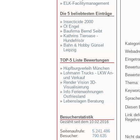
»
ELK-Facilitymanagement
Die 5 beliebtesten Einträge
»
Insecticide 2000
»
Öl Engel
»
Baufirma Bernd Seibt
»
Kathrins Tieroase -
Hundefrisör
Kategori
»
Bahn & Hobby Günsel
Leipzig
Webadr
Eingetr
TOP-5 Liste Bewertungen
Bewertu
»
Hüpfburgverleih München
»
Lohmann Trucks - LKW An-
Bewertet
und Verkauf
»
Render Vision 3D-
Thema:
Visualisierung
Keyword
»
Info Ferienwohnungen
Ostfriesland
Sprache
»
Lebenslagen Beratung
Diesen E
Link def
Besucherstatistik
Regelve
Gezählt seit dem 10.02.2016
Seitenaufrufe:
5.241.486
Besucher:
790.635
Nicht da