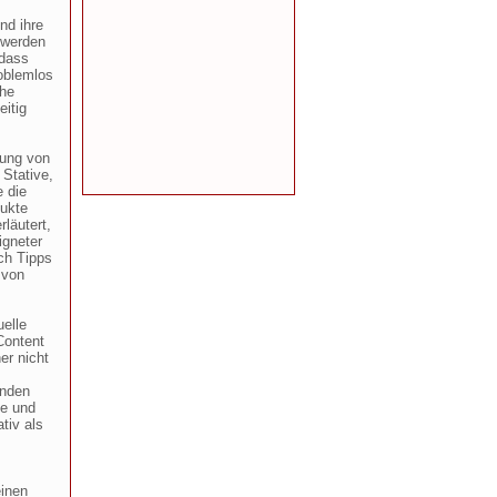
nd ihre
 werden
odass
roblemlos
che
eitig
tung von
 Stative,
e die
dukte
läutert,
igneter
ch Tipps
 von
elle
Content
er nicht
inden
he und
tiv als
inen