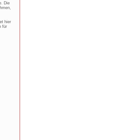
e. Die
ehmen,
t hier
 für