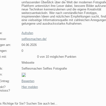
umfassenden Überblick über die Welt der modernen Fotografi
Plattform unterstützt ihre Leser dabei, bessere Bilder aufzun
neue Techniken kennenzulernen und die eigene Kreativität
weiterzuentwickeln. Wer nach verständlichen Fototipps,
inspirierenden Ideen und nützlichen Empfehlungen sucht, finde
eine vielseitige Informationsquelle mit zahlreichen Anregungen
gelungene und ausdrucksstarke Aufnahmen.
e:
Aufrufen
esse:
selfiesmachen.de/
agen am:
04.06.2026
ngen:
0
 mit:
0 von 10 möglichen Punkten
Webseite
s:
Selfiesmachen Selfies Fotografie
n:
intrag:
Bewerten
ekt?
Hier melden
rstoss?
s Richtige für Sie? Suchen Sie auch bei...