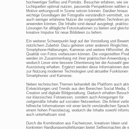
hochwertiger Selfies und Porträts. Besucher erfahren, wie sie
Lichtquellen optimal nutzen, passende Perspektiven wählen u
Motive wirkungsvoll in Szene setzen können. Darüber hinaus
wichtige Grundlagen der Fotografie verständlich vermittelt, s
auch weniger erfahrene Nutzer die vorgestellten Techniken p
anwenden können. Die Inhalte sind darauf ausgelegt, praktis
Lösungen für alltägliche Fotosituationen zu bieten und gleichz
kreative Impulse für neue Bildideen zu liefern.
Ein weiterer Schwerpunkt liegt auf der Vorstellung und Bewer
nützlichem Zubehör. Dazu gehören unter anderem Ringlichter,
Smartphone-Halterungen, Kameras und weitere Hilfsmittel, di
Qualität von Fotos verbessern können. Die vorgestellten Pro
werden im Zusammenhang mit ihrer praktischen Anwendung er
wodurch Leser eine bessere Orientierung bei der Auswahl gee
Ausrüstung erhalten. Ergänzt werden diese Informationen dur
zur Nutzung moderner Technologien und aktueller Funktionen
Smartphones und Kameras.
Neben technischen Themen behandelt die Plattform auch aktu
Entwicklungen und Trends aus den Bereichen Social Media, 
Creation und digitale Bildgestaltung. Dadurch erhalten Besuch
nur klassisches Fotowissen, sondern auch Anregungen für
zeitgemäße Inhalte auf sozialen Netzwerken. Die Artikel verb
hilfreiche Informationen mit einer leicht verständlichen Sprac
einem hohen Praxisbezug, wodurch die Inhalte sowohl informa
auch unterhaltsam sind.
Durch die Kombination aus Fachwissen, kreativen Ideen und
konkreten Handlungsempfehlungen bietet Selfiesmachen.de e