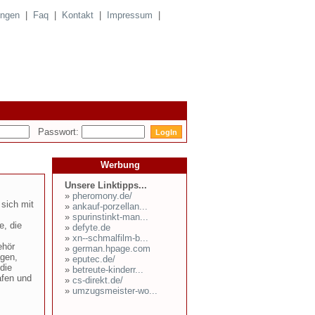
ungen
|
Faq
|
Kontakt
|
Impressum
|
Passwort:
Werbung
Unsere Linktipps...
»
pheromony.de/
sich mit
»
ankauf-porzellan...
»
spurinstinkt-man...
e, die
»
defyte.de
»
xn--schmalfilm-b...
ehör
»
german.hpage.com
ägen,
»
eputec.de/
die
»
betreute-kinderr...
afen und
»
cs-direkt.de/
»
umzugsmeister-wo...