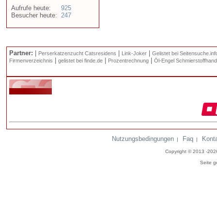
Aufrufe heute:
925
Besucher heute:
247
Partner:
|
|
|
Perserkatzenzucht Catsresidens
Link-Joker
Gelistet bei Seitensuche.inf
|
|
|
Firmenverzeichnis
gelistet bei finde.de
Prozentrechnung
Öl-Engel Schmierstoffhand
Nutzungsbedingungen
Faq
Kont
|
|
Copyright © 2013 -20
Seite g