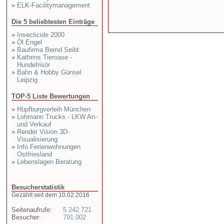
»
ELK-Facilitymanagement
Die 5 beliebtesten Einträge
»
Insecticide 2000
»
Öl Engel
»
Baufirma Bernd Seibt
»
Kathrins Tieroase -
Hundefrisör
»
Bahn & Hobby Günsel
Leipzig
TOP-5 Liste Bewertungen
»
Hüpfburgverleih München
»
Lohmann Trucks - LKW An-
und Verkauf
»
Render Vision 3D-
Visualisierung
»
Info Ferienwohnungen
Ostfriesland
»
Lebenslagen Beratung
Besucherstatistik
Gezählt seit dem 10.02.2016
Seitenaufrufe:
5.242.721
Besucher:
791.002